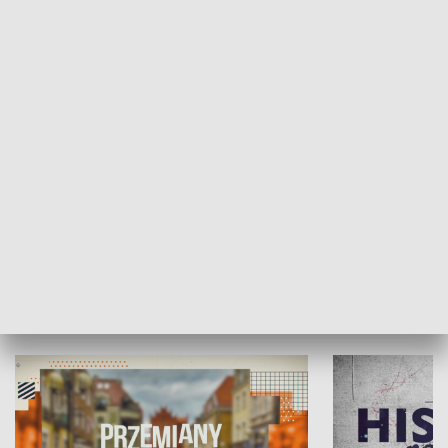
SPOŁECZEŃSTWO
Moje miejsce
Winda region
HISTORIA