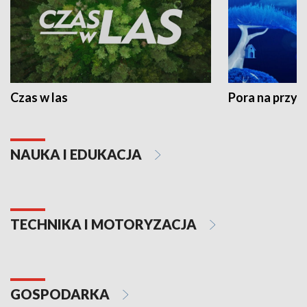
Czas w las
Pora na przyr
NAUKA I EDUKACJA
TECHNIKA I MOTORYZACJA
GOSPODARKA