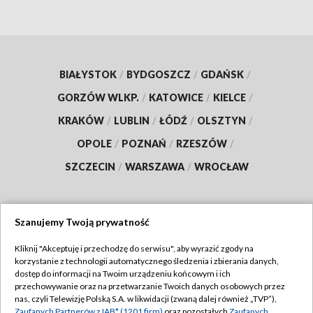
BIAŁYSTOK
/
BYDGOSZCZ
/
GDAŃSK
/
GORZÓW WLKP.
/
KATOWICE
/
KIELCE
/
KRAKÓW
/
LUBLIN
/
ŁÓDŹ
/
OLSZTYN
/
OPOLE
/
POZNAŃ
/
RZESZÓW
/
SZCZECIN
/
WARSZAWA
/
WROCŁAW
Szanujemy Twoją prywatność
Dołącz do nas:
Kliknij "Akceptuję i przechodzę do serwisu", aby wyrazić zgody na
korzystanie z technologii automatycznego śledzenia i zbierania danych,
TVP
dostęp do informacji na Twoim urządzeniu końcowym i ich
Abonament TVP
przechowywanie oraz na przetwarzanie Twoich danych osobowych przez
Regulamin TVP
nas, czyli Telewizję Polską S.A. w likwidacji (zwaną dalej również „TVP”),
Emisja w TVP
Zaufanych Partnerów z IAB* (1201 firm)
oraz pozostałych
Zaufanych
Polityka prywatności