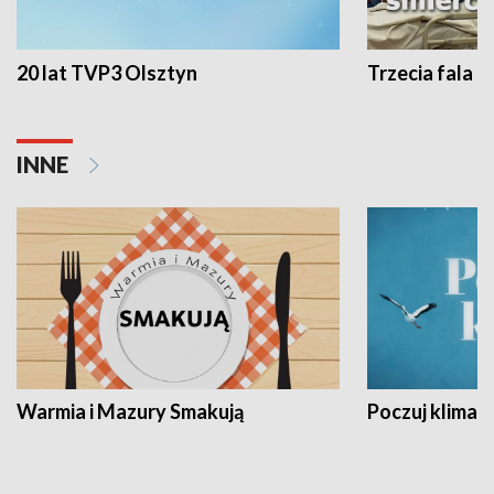
20 lat TVP3 Olsztyn
Trzecia fala -
INNE
Warmia i Mazury Smakują
Poczuj klimat