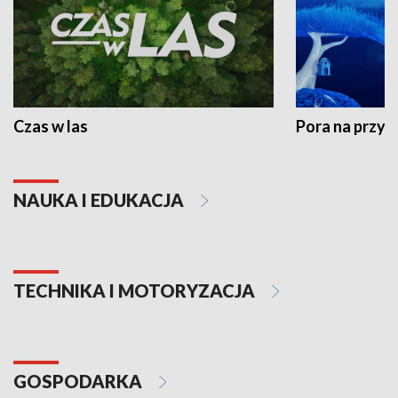
Czas w las
Pora na przyr
NAUKA I EDUKACJA
TECHNIKA I MOTORYZACJA
GOSPODARKA