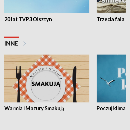
20 lat TVP3 Olsztyn
Trzecia fala -
INNE
Warmia i Mazury Smakują
Poczuj klimat