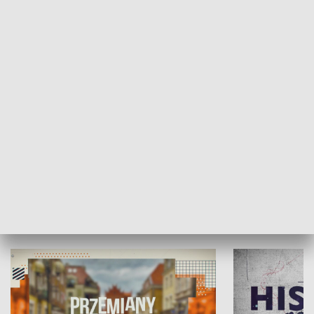
SPOŁECZEŃSTWO
Moje miejsce
Winda region
HISTORIA