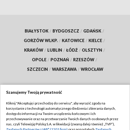
BIAŁYSTOK
/
BYDGOSZCZ
/
GDAŃSK
/
GORZÓW WLKP.
/
KATOWICE
/
KIELCE
/
KRAKÓW
/
LUBLIN
/
ŁÓDŹ
/
OLSZTYN
/
OPOLE
/
POZNAŃ
/
RZESZÓW
/
SZCZECIN
/
WARSZAWA
/
WROCŁAW
Szanujemy Twoją prywatność
Dołącz do nas:
Kliknij "Akceptuję i przechodzę do serwisu", aby wyrazić zgody na
korzystanie z technologii automatycznego śledzenia i zbierania danych,
TVP
dostęp do informacji na Twoim urządzeniu końcowym i ich
Abonament TVP
przechowywanie oraz na przetwarzanie Twoich danych osobowych przez
Regulamin TVP
nas, czyli Telewizję Polską S.A. w likwidacji (zwaną dalej również „TVP”),
Emisja w TVP
Zaufanych Partnerów z IAB* (1201 firm)
oraz pozostałych
Zaufanych
Polityka prywatności