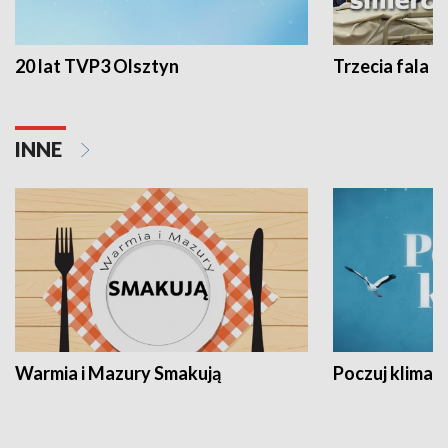
20 lat TVP3 Olsztyn
Trzecia fala -
INNE
Warmia i Mazury Smakują
Poczuj klimat