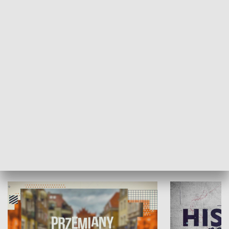
SPOŁECZEŃSTWO
Moje miejsce
Winda region
HISTORIA