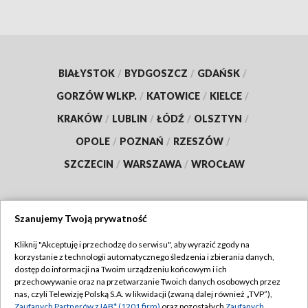
BIAŁYSTOK
/
BYDGOSZCZ
/
GDAŃSK
/
GORZÓW WLKP.
/
KATOWICE
/
KIELCE
/
KRAKÓW
/
LUBLIN
/
ŁÓDŹ
/
OLSZTYN
/
OPOLE
/
POZNAŃ
/
RZESZÓW
/
SZCZECIN
/
WARSZAWA
/
WROCŁAW
Szanujemy Twoją prywatność
Dołącz do nas:
Kliknij "Akceptuję i przechodzę do serwisu", aby wyrazić zgody na
korzystanie z technologii automatycznego śledzenia i zbierania danych,
TVP
dostęp do informacji na Twoim urządzeniu końcowym i ich
Abonament TVP
przechowywanie oraz na przetwarzanie Twoich danych osobowych przez
Regulamin TVP
nas, czyli Telewizję Polską S.A. w likwidacji (zwaną dalej również „TVP”),
Emisja w TVP
Zaufanych Partnerów z IAB* (1201 firm)
oraz pozostałych
Zaufanych
Polityka prywatności