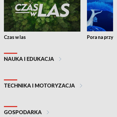
Czas w las
Pora na przyr
NAUKA I EDUKACJA
TECHNIKA I MOTORYZACJA
GOSPODARKA