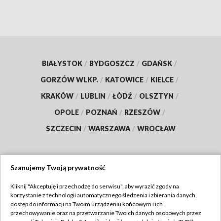
BIAŁYSTOK
/
BYDGOSZCZ
/
GDAŃSK
/
GORZÓW WLKP.
/
KATOWICE
/
KIELCE
/
KRAKÓW
/
LUBLIN
/
ŁÓDŹ
/
OLSZTYN
/
OPOLE
/
POZNAŃ
/
RZESZÓW
/
SZCZECIN
/
WARSZAWA
/
WROCŁAW
Szanujemy Twoją prywatność
Dołącz do nas:
Kliknij "Akceptuję i przechodzę do serwisu", aby wyrazić zgody na
korzystanie z technologii automatycznego śledzenia i zbierania danych,
TVP
dostęp do informacji na Twoim urządzeniu końcowym i ich
Abonament TVP
przechowywanie oraz na przetwarzanie Twoich danych osobowych przez
Regulamin TVP