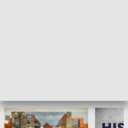
SPOŁECZEŃSTWO
Moje miejsce
Winda region
HISTORIA