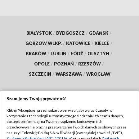
BIAŁYSTOK
/
BYDGOSZCZ
/
GDAŃSK
/
GORZÓW WLKP.
/
KATOWICE
/
KIELCE
/
KRAKÓW
/
LUBLIN
/
ŁÓDŹ
/
OLSZTYN
/
OPOLE
/
POZNAŃ
/
RZESZÓW
/
SZCZECIN
/
WARSZAWA
/
WROCŁAW
Szanujemy Twoją prywatność
Dołącz do nas:
Kliknij "Akceptuję i przechodzę do serwisu", aby wyrazić zgody na
korzystanie z technologii automatycznego śledzenia i zbierania danych,
TVP
dostęp do informacji na Twoim urządzeniu końcowym i ich
Abonament TVP
przechowywanie oraz na przetwarzanie Twoich danych osobowych przez
Regulamin TVP
nas, czyli Telewizję Polską S.A. w likwidacji (zwaną dalej również „TVP”),
Emisja w TVP
Zaufanych Partnerów z IAB* (1201 firm)
oraz pozostałych
Zaufanych
Polityka prywatności