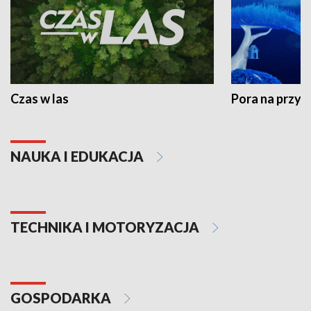
Czas w las
Pora na przyr
NAUKA I EDUKACJA
TECHNIKA I MOTORYZACJA
GOSPODARKA