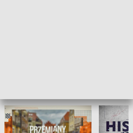
SPOŁECZEŃSTWO
Moje miejsce
Winda region
HISTORIA