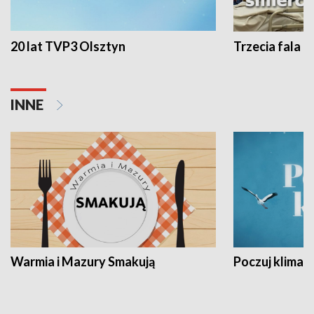
20 lat TVP3 Olsztyn
Trzecia fala -
INNE
Warmia i Mazury Smakują
Poczuj klimat