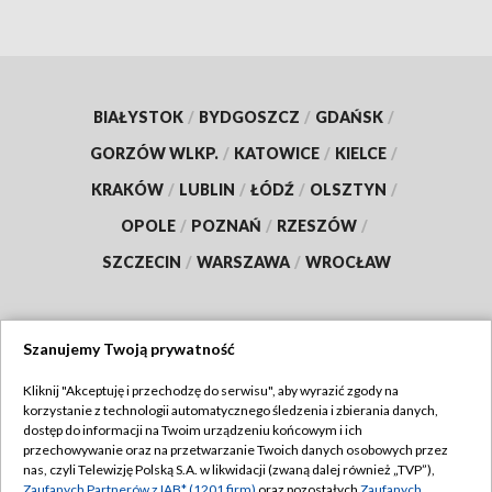
BIAŁYSTOK
/
BYDGOSZCZ
/
GDAŃSK
/
GORZÓW WLKP.
/
KATOWICE
/
KIELCE
/
KRAKÓW
/
LUBLIN
/
ŁÓDŹ
/
OLSZTYN
/
OPOLE
/
POZNAŃ
/
RZESZÓW
/
SZCZECIN
/
WARSZAWA
/
WROCŁAW
Szanujemy Twoją prywatność
Dołącz do nas:
Kliknij "Akceptuję i przechodzę do serwisu", aby wyrazić zgody na
korzystanie z technologii automatycznego śledzenia i zbierania danych,
TVP
dostęp do informacji na Twoim urządzeniu końcowym i ich
Abonament TVP
przechowywanie oraz na przetwarzanie Twoich danych osobowych przez
Regulamin TVP
nas, czyli Telewizję Polską S.A. w likwidacji (zwaną dalej również „TVP”),
Emisja w TVP
Zaufanych Partnerów z IAB* (1201 firm)
oraz pozostałych
Zaufanych
Polityka prywatności