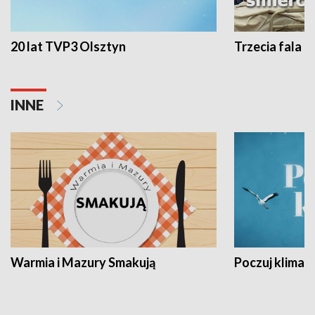
20 lat TVP3 Olsztyn
Trzecia fala -
INNE
Warmia i Mazury Smakują
Poczuj klimat