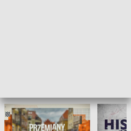
SPOŁECZEŃSTWO
Moje miejsce
Winda region
HISTORIA