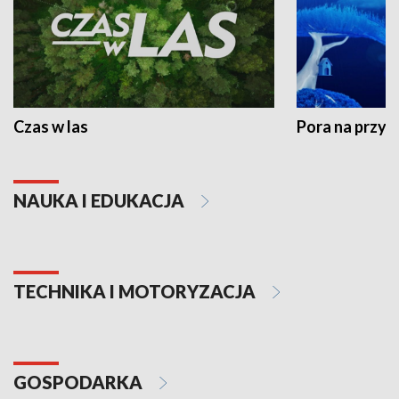
Czas w las
Pora na przyr
NAUKA I EDUKACJA
TECHNIKA I MOTORYZACJA
GOSPODARKA