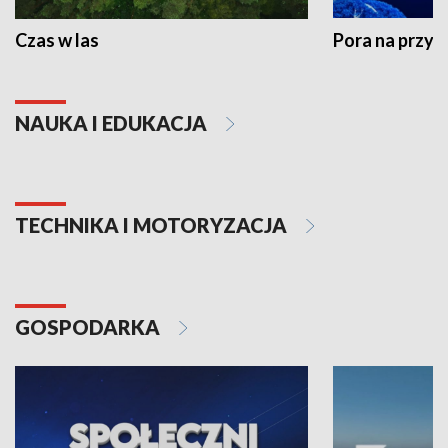
Czas w las
Pora na przyr
NAUKA I EDUKACJA
TECHNIKA I MOTORYZACJA
GOSPODARKA