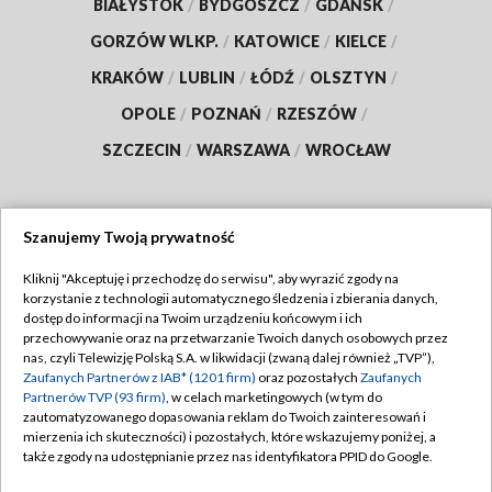
BIAŁYSTOK
/
BYDGOSZCZ
/
GDAŃSK
/
GORZÓW WLKP.
/
KATOWICE
/
KIELCE
/
KRAKÓW
/
LUBLIN
/
ŁÓDŹ
/
OLSZTYN
/
OPOLE
/
POZNAŃ
/
RZESZÓW
/
SZCZECIN
/
WARSZAWA
/
WROCŁAW
Szanujemy Twoją prywatność
Dołącz do nas:
Kliknij "Akceptuję i przechodzę do serwisu", aby wyrazić zgody na
korzystanie z technologii automatycznego śledzenia i zbierania danych,
TVP
dostęp do informacji na Twoim urządzeniu końcowym i ich
Abonament TVP
przechowywanie oraz na przetwarzanie Twoich danych osobowych przez
Regulamin TVP
nas, czyli Telewizję Polską S.A. w likwidacji (zwaną dalej również „TVP”),
Emisja w TVP
Zaufanych Partnerów z IAB* (1201 firm)
oraz pozostałych
Zaufanych
Polityka prywatności
Partnerów TVP (93 firm)
, w celach marketingowych (w tym do
Centrum informacji TVP
Moje zgody
zautomatyzowanego dopasowania reklam do Twoich zainteresowań i
mierzenia ich skuteczności) i pozostałych, które wskazujemy poniżej, a
Naziemna Telewizja Cyfrowa
Pomoc
także zgody na udostępnianie przez nas identyfikatora PPID do Google.
Sklep TVP
Biuro reklamy