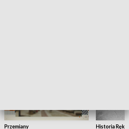
Moje miejsce
Winda region
HISTORIA
Przemiany
Historia Ręką