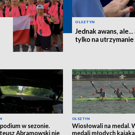
OLSZTYN
Jednak awans, ale...
tylko na utrzymanie
N
OLSZTYN
 podium w sezonie.
Wiosłowali na medal.
teusz Abramowski nie
medali młodych kajaka