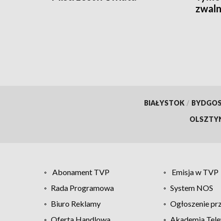
zwaln
BIAŁYSTOK
/
BYDGO
OLSZTY
Abonament TVP
Emisja w TVP
Rada Programowa
System NOS
Biuro Reklamy
Ogłoszenie pr
Oferta Handlowa
Akademia Tele