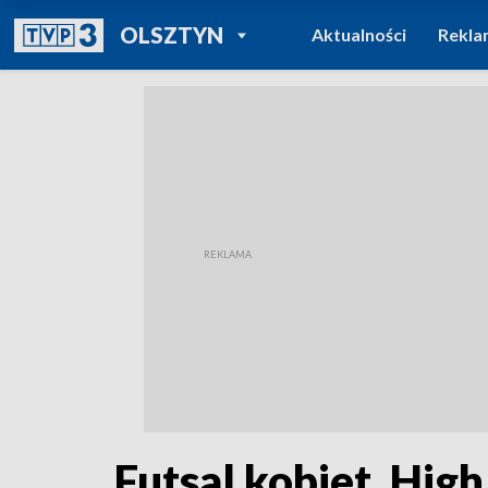
POWRÓT DO
OLSZTYN
Aktualności
Rekla
TVP REGIONY
Futsal kobiet. Hig