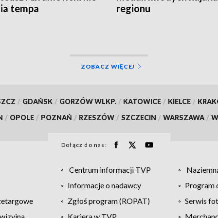
ia tempa
regionu
ZOBACZ WIĘCEJ
SZCZ
/
GDAŃSK
/
GORZÓW WLKP.
/
KATOWICE
/
KIELCE
/
KRA
N
/
OPOLE
/
POZNAŃ
/
RZESZÓW
/
SZCZECIN
/
WARSZAWA
/
W
Dołącz do nas:
Centrum informacji TVP
Naziemna
Informacje o nadawcy
Program d
zetargowe
Zgłoś program (ROPAT)
Serwis fo
wizyjna
Kariera w TVP
Merchandi