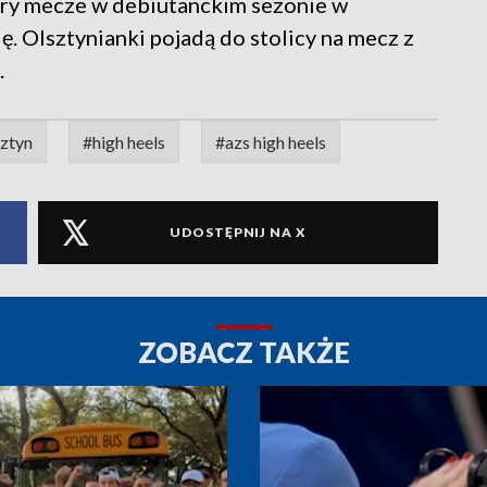
ry mecze w debiutanckim sezonie w
lę. Olsztynianki pojadą do stolicy na mecz z
.
sztyn
#high heels
#azs high heels
UDOSTĘPNIJ NA X
ZOBACZ TAKŻE