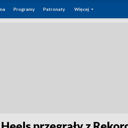
ma
Programy
Patronaty
Więcej
h Heels przegrały z Reko