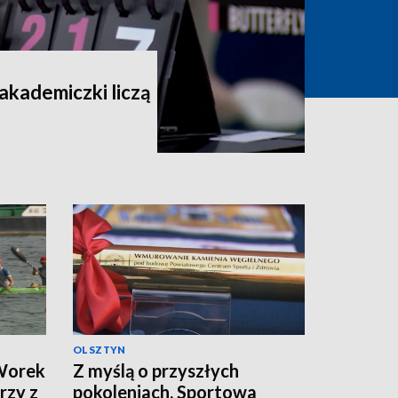
 akademiczki liczą
OLSZTYN
 Worek
Z myślą o przyszłych
rzy z
pokoleniach. Sportowa