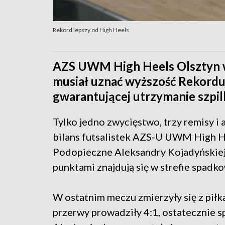
Rekord lepszy od High Heels
AZS UWM High Heels Olsztyn w 
musiał uznać wyższość Rekordu 
gwarantującej utrzymanie szpil
Tylko jedno zwycięstwo, trzy remisy i
bilans futsalistek AZS-U UWM High Hee
Podopieczne Aleksandry Kojadyńskiej 
punktami znajdują się w strefie spadko
W ostatnim meczu zmierzyły się z piłk
przerwy prowadziły 4:1, ostatecznie s