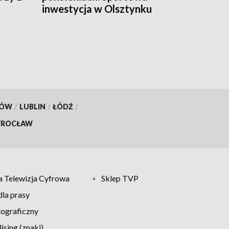
inwestycja w Olsztynku
KÓW
/
LUBLIN
/
ŁÓDŹ
/
ROCŁAW
 Telewizja Cyfrowa
Sklep TVP
la prasy
tograficzny
sing (znaki)