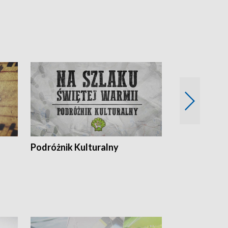
Podróżnik Kulturalny
Okolice Szla