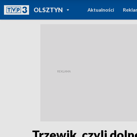
POWRÓT DO
OLSZTYN
Aktualności
Rekla
TVP REGIONY
Trzewik, czyli dol