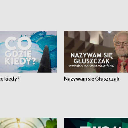
e kiedy?
Nazywam się Głuszczak