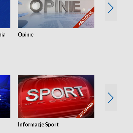
nia
Opinie
Opinie Elblą
Informacje Sport
Flesz sport