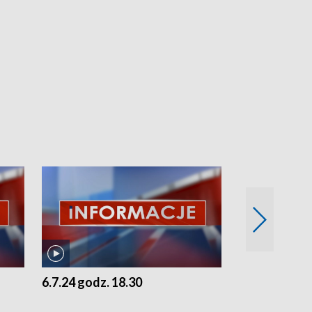
6.7.24 godz. 18.30
5.7.24 godz. 