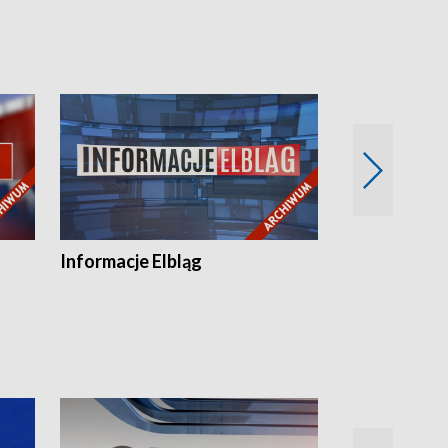
Informacje Elbląg
Wstaje nowy