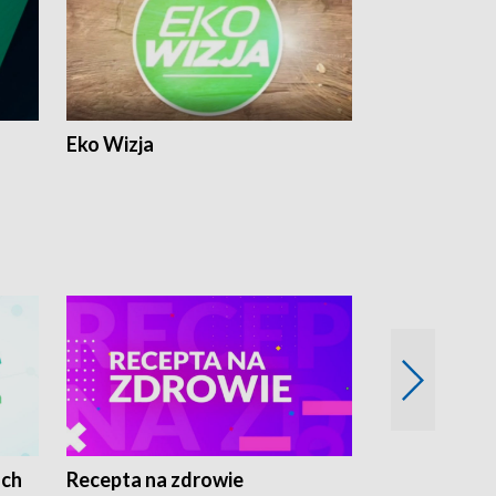
Eko Wizja
ach
Recepta na zdrowie
Wybieram z