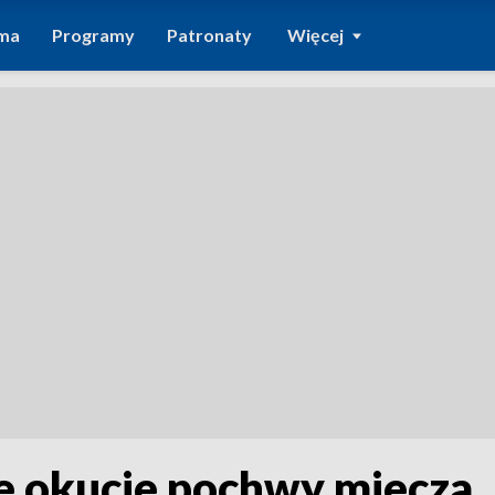
ma
Programy
Patronaty
Więcej
ne okucie pochwy miecza