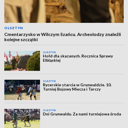
OLSZTYN
Cmentarzysko w Wilczym Szańcu. Archeolodzy znaleźli
kolejne szczątki
OLSZTYN
Hołd dla skazanych. Rocznica Sprawy
Elbląskiej
OLSZTYN
Rycerskie starcia w Grunwaldzie. 10.
Turniej Bojowy Miecza i Tarczy
OLSZTYN
Dni Grunwaldu. Za nami turniejowa środa