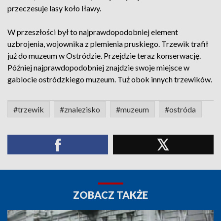
przeczesuje lasy koło Iławy.
W przeszłości był to najprawdopodobniej element
uzbrojenia, wojownika z plemienia pruskiego. Trzewik trafił
już do muzeum w Ostródzie. Przejdzie teraz konserwację.
Później najprawdopodobniej znajdzie swoje miejsce w
gablocie ostródzkiego muzeum. Tuż obok innych trzewików.
#trzewik
#znalezisko
#muzeum
#ostróda
ZOBACZ TAKŻE