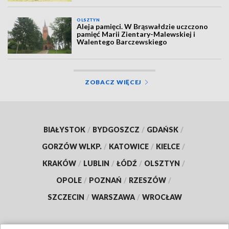
OLSZTYN
Aleja pamięci. W Brąswałdzie uczczono
pamięć Marii Zientary-Malewskiej i
Walentego Barczewskiego
ZOBACZ WIĘCEJ
BIAŁYSTOK
/
BYDGOSZCZ
/
GDAŃSK
/
GORZÓW WLKP.
/
KATOWICE
/
KIELCE
/
KRAKÓW
/
LUBLIN
/
ŁÓDŹ
/
OLSZTYN
/
OPOLE
/
POZNAŃ
/
RZESZÓW
/
SZCZECIN
/
WARSZAWA
/
WROCŁAW