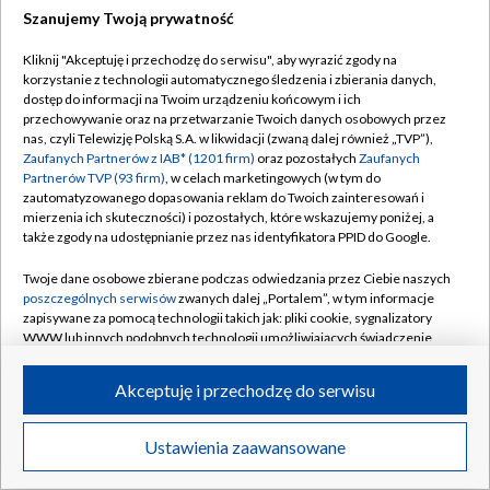
Szanujemy Twoją prywatność
Dołącz do nas:
Kliknij "Akceptuję i przechodzę do serwisu", aby wyrazić zgody na
korzystanie z technologii automatycznego śledzenia i zbierania danych,
TVP
dostęp do informacji na Twoim urządzeniu końcowym i ich
Abonament TVP
przechowywanie oraz na przetwarzanie Twoich danych osobowych przez
Regulamin TVP
nas, czyli Telewizję Polską S.A. w likwidacji (zwaną dalej również „TVP”),
Emisja w TVP
Polityka prywatności
Zaufanych Partnerów z IAB* (1201 firm)
oraz pozostałych
Zaufanych
Partnerów TVP (93 firm)
, w celach marketingowych (w tym do
Centrum informacji TVP
Moje zgody
zautomatyzowanego dopasowania reklam do Twoich zainteresowań i
mierzenia ich skuteczności) i pozostałych, które wskazujemy poniżej, a
Naziemna Telewizja Cyfrowa
Pomoc
także zgody na udostępnianie przez nas identyfikatora PPID do Google.
Sklep TVP
Biuro reklamy
Twoje dane osobowe zbierane podczas odwiedzania przez Ciebie naszych
Rada Programowa
Kontakt
poszczególnych serwisów
zwanych dalej „Portalem”, w tym informacje
zapisywane za pomocą technologii takich jak: pliki cookie, sygnalizatory
System NOS
WWW lub innych podobnych technologii umożliwiających świadczenie
dopasowanych i bezpiecznych usług, personalizację treści oraz reklam,
Informacje o nadawcy
Kanały
udostępnianie funkcji mediów społecznościowych oraz analizowanie
Akceptuję i przechodzę do serwisu
ruchu w Internecie.
Program dla prasy
©2026 Telewizja Polska S.A. w likwidacji
Biuro Reklamy
Twoje dane osobowe zbierane podczas odwiedzania przez Ciebie
Ustawienia zaawansowane
poszczególnych serwisów
na Portalu, takie jak adresy IP, identyfikatory
Ogłoszenie przetargowe
Twoich urządzeń końcowych i identyfikatory plików cookie, informacje o