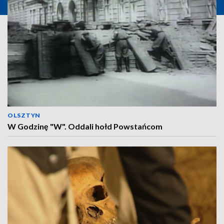
OLSZTYN
W Godzinę "W". Oddali hołd Powstańcom