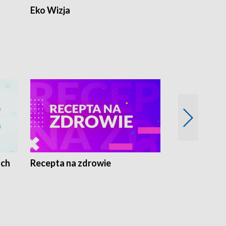
Eko Wizja
ach
Recepta na zdrowie
Wybieram z