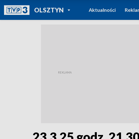
POWRÓT DO
OLSZTYN
Aktualności
Rekla
TVP REGIONY
23.3.25 godz. 21.3