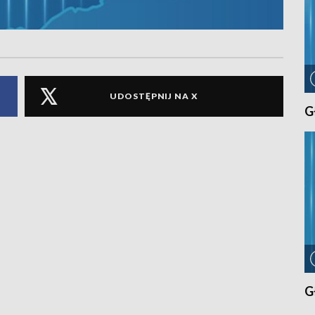
UDOSTĘPNIJ NA X
G
G