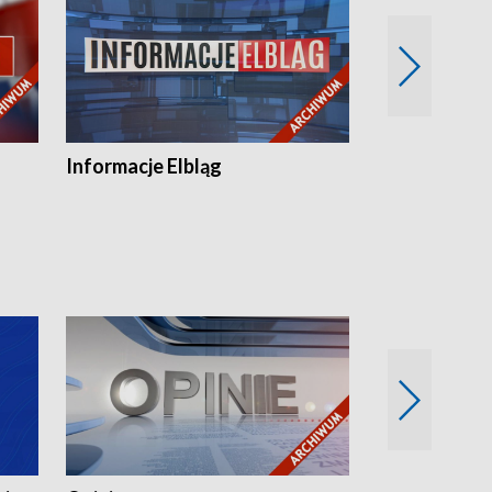
Informacje Elbląg
Wstaje nowy