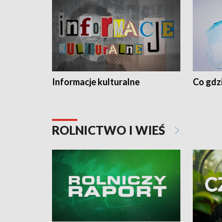
Informacje kulturalne
Co gdzi
ROLNICTWO I WIEŚ