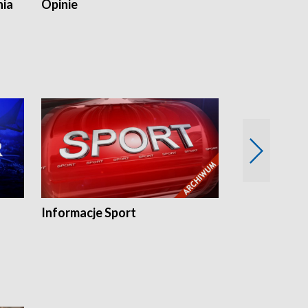
nia
Opinie
Opinie Elblą
Informacje Sport
Flesz sport