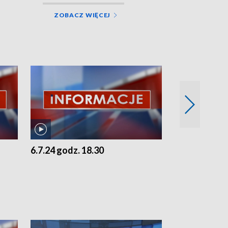
ZOBACZ WIĘCEJ
6.7.24 godz. 18.30
5.7.24 godz. 