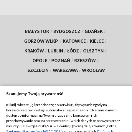
BIAŁYSTOK
/
BYDGOSZCZ
/
GDAŃSK
/
GORZÓW WLKP.
/
KATOWICE
/
KIELCE
/
KRAKÓW
/
LUBLIN
/
ŁÓDŹ
/
OLSZTYN
/
OPOLE
/
POZNAŃ
/
RZESZÓW
/
SZCZECIN
/
WARSZAWA
/
WROCŁAW
Szanujemy Twoją prywatność
Dołącz do nas:
Kliknij "Akceptuję i przechodzę do serwisu", aby wyrazić zgody na
korzystanie z technologii automatycznego śledzenia i zbierania danych,
TVP
dostęp do informacji na Twoim urządzeniu końcowym i ich
Abonament TVP
przechowywanie oraz na przetwarzanie Twoich danych osobowych przez
Regulamin TVP
nas, czyli Telewizję Polską S.A. w likwidacji (zwaną dalej również „TVP”),
Emisja w TVP
Zaufanych Partnerów z IAB* (1201 firm)
oraz pozostałych
Zaufanych
Polityka prywatności