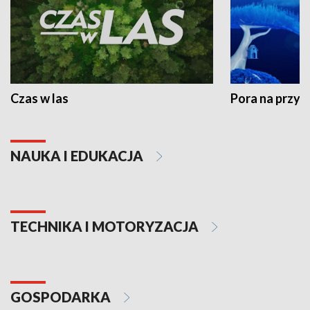
Czas w las
Pora na przyr
NAUKA I EDUKACJA
TECHNIKA I MOTORYZACJA
GOSPODARKA