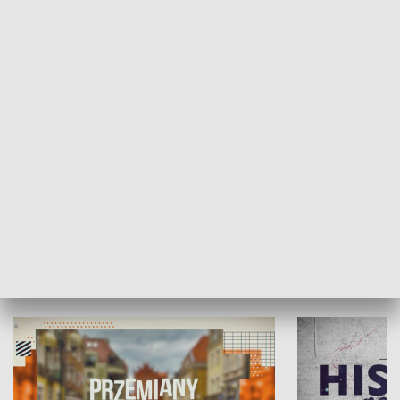
SPOŁECZEŃSTWO
Moje miejsce
Winda region
HISTORIA