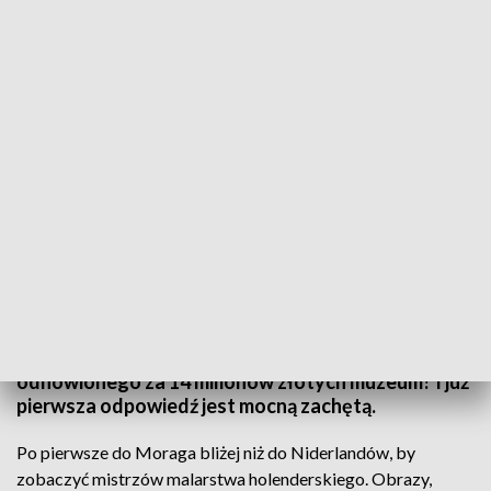
Muzeum Prus Górnych w Morągu już działa
Muzeum Prus Górnych w Morągu pierwszy tydzień
działalności ma za sobą. Po trzech latach remontu
jest teraz ponad 700 metrów kwadratowych
ekspozycji, w której znajdziemy opowieść o pruskiej
ziemi i jej kulturze. Po co jechać do Morąga i
odnowionego za 14 milionów złotych muzeum? I już
pierwsza odpowiedź jest mocną zachętą.
Po pierwsze do Moraga bliżej niż do Niderlandów, by
zobaczyć mistrzów malarstwa holenderskiego. Obrazy,