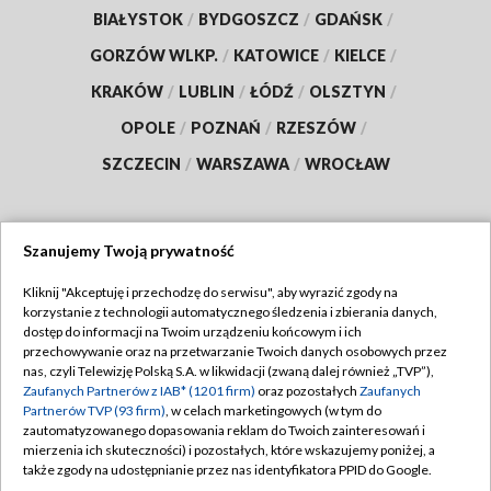
BIAŁYSTOK
/
BYDGOSZCZ
/
GDAŃSK
/
GORZÓW WLKP.
/
KATOWICE
/
KIELCE
/
KRAKÓW
/
LUBLIN
/
ŁÓDŹ
/
OLSZTYN
/
OPOLE
/
POZNAŃ
/
RZESZÓW
/
SZCZECIN
/
WARSZAWA
/
WROCŁAW
Szanujemy Twoją prywatność
Dołącz do nas:
Kliknij "Akceptuję i przechodzę do serwisu", aby wyrazić zgody na
korzystanie z technologii automatycznego śledzenia i zbierania danych,
TVP
dostęp do informacji na Twoim urządzeniu końcowym i ich
Abonament TVP
przechowywanie oraz na przetwarzanie Twoich danych osobowych przez
Regulamin TVP
nas, czyli Telewizję Polską S.A. w likwidacji (zwaną dalej również „TVP”),
Emisja w TVP
Polityka prywatności
Zaufanych Partnerów z IAB* (1201 firm)
oraz pozostałych
Zaufanych
Partnerów TVP (93 firm)
, w celach marketingowych (w tym do
Centrum informacji TVP
Moje zgody
zautomatyzowanego dopasowania reklam do Twoich zainteresowań i
mierzenia ich skuteczności) i pozostałych, które wskazujemy poniżej, a
Naziemna Telewizja Cyfrowa
Pomoc
także zgody na udostępnianie przez nas identyfikatora PPID do Google.