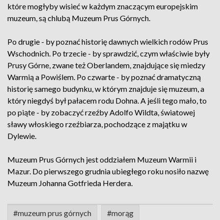
które mogłyby wisieć w każdym znaczącym europejskim
muzeum, są chlubą Muzeum Prus Górnych.
Po drugie - by poznać historię dawnych wielkich rodów Prus
Wschodnich. Po trzecie - by sprawdzić, czym właściwie były
Prusy Górne, zwane też Oberlandem, znajdujące się miedzy
Warmią a Powiślem. Po czwarte - by poznać dramatyczną
historię samego budynku, w którym znajduje się muzeum, a
który niegdyś był pałacem rodu Dohna. A jeśli tego mało, to
po piąte - by zobaczyć rzeźby Adolfo Wildta, światowej
sławy włoskiego rzeźbiarza, pochodzące z majątku w
Dylewie.
Muzeum Prus Górnych jest oddziałem Muzeum Warmii i
Mazur. Do pierwszego grudnia ubiegłego roku nosiło nazwę
Muzeum Johanna Gotfrieda Herdera.
#muzeum prus górnych
#morąg