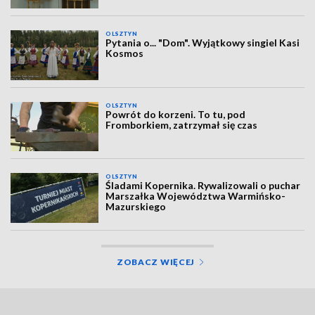
OLSZTYN
Pytania o... "Dom". Wyjątkowy singiel Kasi
Kosmos
OLSZTYN
Powrót do korzeni. To tu, pod
Fromborkiem, zatrzymał się czas
OLSZTYN
Śladami Kopernika. Rywalizowali o puchar
Marszałka Województwa Warmińsko-
Mazurskiego
ZOBACZ WIĘCEJ