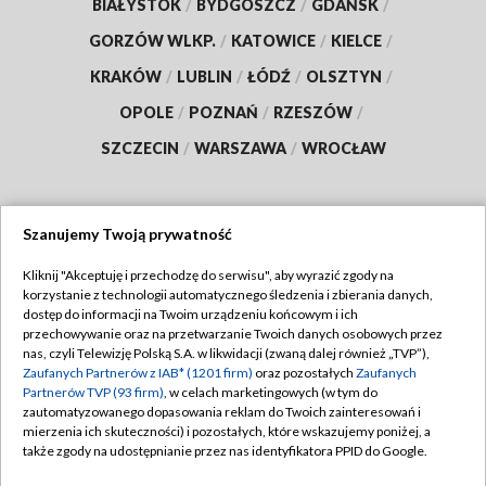
BIAŁYSTOK
/
BYDGOSZCZ
/
GDAŃSK
/
GORZÓW WLKP.
/
KATOWICE
/
KIELCE
/
KRAKÓW
/
LUBLIN
/
ŁÓDŹ
/
OLSZTYN
/
OPOLE
/
POZNAŃ
/
RZESZÓW
/
SZCZECIN
/
WARSZAWA
/
WROCŁAW
Szanujemy Twoją prywatność
Dołącz do nas:
Kliknij "Akceptuję i przechodzę do serwisu", aby wyrazić zgody na
korzystanie z technologii automatycznego śledzenia i zbierania danych,
TVP
dostęp do informacji na Twoim urządzeniu końcowym i ich
Abonament TVP
przechowywanie oraz na przetwarzanie Twoich danych osobowych przez
Regulamin TVP
nas, czyli Telewizję Polską S.A. w likwidacji (zwaną dalej również „TVP”),
Emisja w TVP
Zaufanych Partnerów z IAB* (1201 firm)
oraz pozostałych
Zaufanych
Polityka prywatności
Partnerów TVP (93 firm)
, w celach marketingowych (w tym do
Centrum informacji TVP
Moje zgody
zautomatyzowanego dopasowania reklam do Twoich zainteresowań i
mierzenia ich skuteczności) i pozostałych, które wskazujemy poniżej, a
Naziemna Telewizja Cyfrowa
Pomoc
także zgody na udostępnianie przez nas identyfikatora PPID do Google.
Sklep TVP
Biuro reklamy