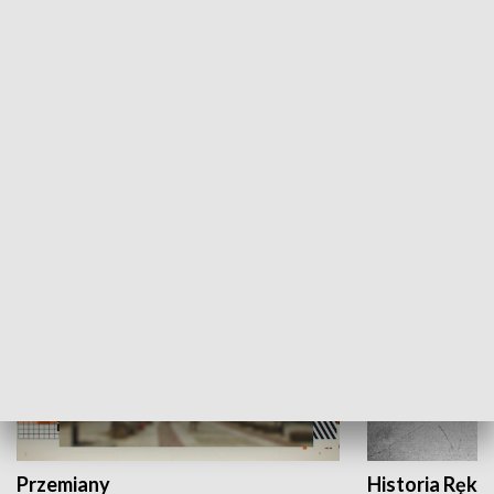
Moje miejsce
Winda region
HISTORIA
Przemiany
Historia Ręką