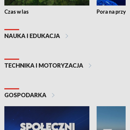
Czas w las
Pora na przyr
NAUKA I EDUKACJA
TECHNIKA I MOTORYZACJA
GOSPODARKA