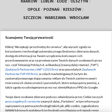
KRAKÓW
/
LUBLIN
/
ŁÓDŹ
/
OLSZTYN
/
OPOLE
/
POZNAŃ
/
RZESZÓW
/
SZCZECIN
/
WARSZAWA
/
WROCŁAW
Szanujemy Twoją prywatność
Dołącz do nas:
Kliknij "Akceptuję i przechodzę do serwisu", aby wyrazić zgody na
korzystanie z technologii automatycznego śledzenia i zbierania danych,
TVP
dostęp do informacji na Twoim urządzeniu końcowym i ich
Abonament TVP
przechowywanie oraz na przetwarzanie Twoich danych osobowych przez
Regulamin TVP
nas, czyli Telewizję Polską S.A. w likwidacji (zwaną dalej również „TVP”),
Emisja w TVP
Polityka prywatności
Zaufanych Partnerów z IAB* (1201 firm)
oraz pozostałych
Zaufanych
Partnerów TVP (93 firm)
, w celach marketingowych (w tym do
Centrum informacji TVP
Moje zgody
zautomatyzowanego dopasowania reklam do Twoich zainteresowań i
mierzenia ich skuteczności) i pozostałych, które wskazujemy poniżej, a
Naziemna Telewizja Cyfrowa
Pomoc
także zgody na udostępnianie przez nas identyfikatora PPID do Google.
Sklep TVP
Biuro reklamy
Twoje dane osobowe zbierane podczas odwiedzania przez Ciebie naszych
Rada Programowa
Kontakt
poszczególnych serwisów
zwanych dalej „Portalem”, w tym informacje
zapisywane za pomocą technologii takich jak: pliki cookie, sygnalizatory
System NOS
WWW lub innych podobnych technologii umożliwiających świadczenie