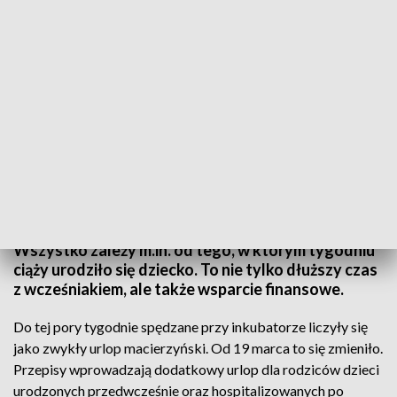
Zasiłek za dłuższy urlop macierzyński
Rodzice wcześniaków będą mogli skorzystać z
dodatkowego urlopu. Nawet do 15 tygodni.
Wszystko zależy m.in. od tego, w którym tygodniu
ciąży urodziło się dziecko. To nie tylko dłuższy czas
z wcześniakiem, ale także wsparcie finansowe.
Do tej pory tygodnie spędzane przy inkubatorze liczyły się
jako zwykły urlop macierzyński. Od 19 marca to się zmieniło.
Przepisy wprowadzają dodatkowy urlop dla rodziców dzieci
urodzonych przedwcześnie oraz hospitalizowanych po