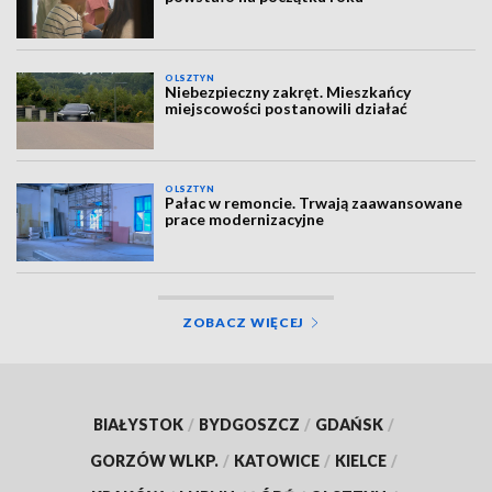
OLSZTYN
Niebezpieczny zakręt. Mieszkańcy
miejscowości postanowili działać
OLSZTYN
Pałac w remoncie. Trwają zaawansowane
prace modernizacyjne
ZOBACZ WIĘCEJ
BIAŁYSTOK
/
BYDGOSZCZ
/
GDAŃSK
/
GORZÓW WLKP.
/
KATOWICE
/
KIELCE
/