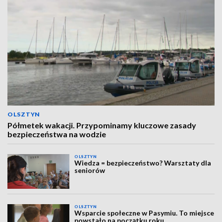
OLSZTYN
Półmetek wakacji. Przypominamy kluczowe zasady
bezpieczeństwa na wodzie
OLSZTYN
Wiedza = bezpieczeństwo? Warsztaty dla
seniorów
OLSZTYN
Wsparcie społeczne w Pasymiu. To miejsce
powstało na początku roku