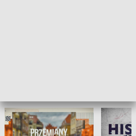
SPOŁECZEŃSTWO
Moje miejsce
Winda region
HISTORIA