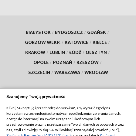
BIAŁYSTOK
/
BYDGOSZCZ
/
GDAŃSK
/
GORZÓW WLKP.
/
KATOWICE
/
KIELCE
/
KRAKÓW
/
LUBLIN
/
ŁÓDŹ
/
OLSZTYN
/
OPOLE
/
POZNAŃ
/
RZESZÓW
/
SZCZECIN
/
WARSZAWA
/
WROCŁAW
Szanujemy Twoją prywatność
Dołącz do nas:
Kliknij "Akceptuję i przechodzę do serwisu", aby wyrazić zgody na
korzystanie z technologii automatycznego śledzenia i zbierania danych,
TVP
dostęp do informacji na Twoim urządzeniu końcowym i ich
Abonament TVP
przechowywanie oraz na przetwarzanie Twoich danych osobowych przez
Regulamin TVP
nas, czyli Telewizję Polską S.A. w likwidacji (zwaną dalej również „TVP”),
Emisja w TVP
Zaufanych Partnerów z IAB* (1201 firm)
oraz pozostałych
Zaufanych
Polityka prywatności