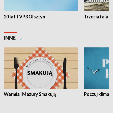
20 lat TVP3 Olsztyn
Trzecia fala -
INNE
Warmia i Mazury Smakują
Poczuj klimat