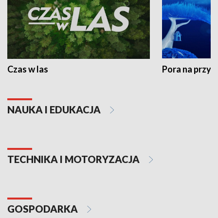
Czas w las
Pora na przyr
NAUKA I EDUKACJA
TECHNIKA I MOTORYZACJA
GOSPODARKA