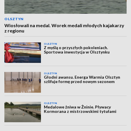
OLSZTYN
Wiosłowali na medal. Worek medali młodych kajakarzy
z regionu
OLSZTYN
Z myślą o przyszłych pokoleniach.
Sportowa inwestycja w Olsztynku
OLSZTYN
Głodni awansu. Energa Warmia Olsztyn
szlifuje formę przed nowym sezonem
OLSZTYN
Medalowe żniwa w Żninie. Pływacy
Kormorana z mistrzowskimi tytułami