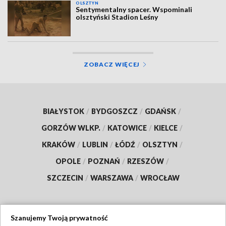
OLSZTYN
Sentymentalny spacer. Wspominali
olsztyński Stadion Leśny
ZOBACZ WIĘCEJ
BIAŁYSTOK
/
BYDGOSZCZ
/
GDAŃSK
/
GORZÓW WLKP.
/
KATOWICE
/
KIELCE
/
KRAKÓW
/
LUBLIN
/
ŁÓDŹ
/
OLSZTYN
/
OPOLE
/
POZNAŃ
/
RZESZÓW
/
SZCZECIN
/
WARSZAWA
/
WROCŁAW
Szanujemy Twoją prywatność
Dołącz do nas: