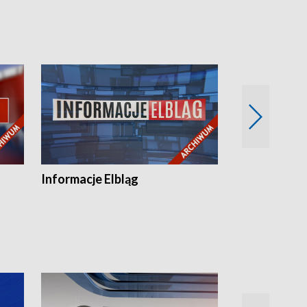
Informacje Elbląg
Wstaje nowy