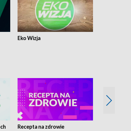
Eko Wizja
ach
Recepta na zdrowie
Wybieram z