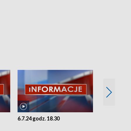
6.7.24 godz. 18.30
5.7.24 godz. 