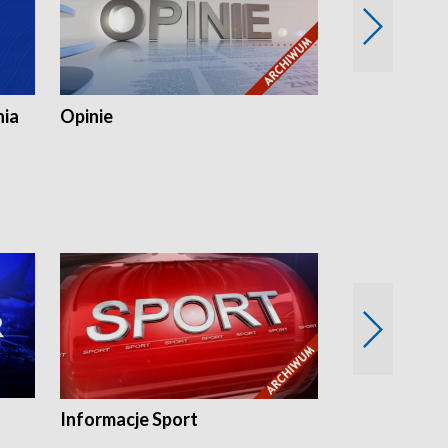
nia
Opinie
Opinie Elblą
Informacje Sport
Flesz sport