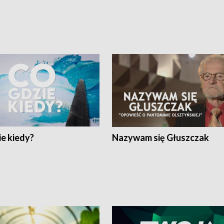
e kiedy?
Nazywam się Głuszczak