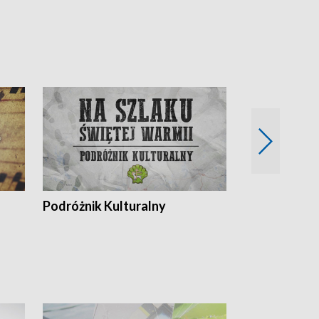
Podróżnik Kulturalny
Okolice Szla