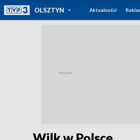
POWRÓT DO
OLSZTYN
Aktualności
Rekla
TVP REGIONY
Wilk w Polsce