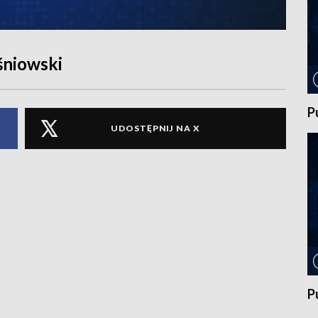
śniowski
P
UDOSTĘPNIJ NA X
P