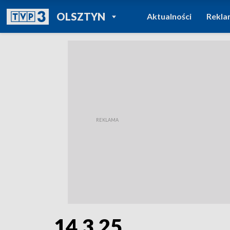
POWRÓT DO
OLSZTYN
Aktualności
Rekla
TVP REGIONY
14.3.25