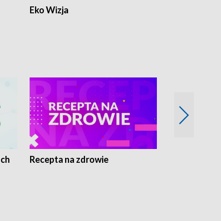
Eko Wizja
ach
Recepta na zdrowie
Wybieram z