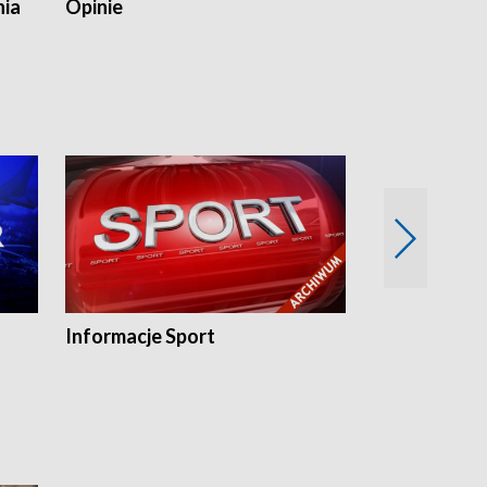
nia
Opinie
Opinie Elblą
Informacje Sport
Flesz sport