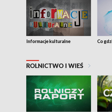
Informacje kulturalne
Co gdzi
ROLNICTWO I WIEŚ