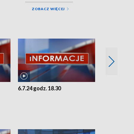
ZOBACZ WIĘCEJ
6.7.24 godz. 18.30
5.7.24 godz. 