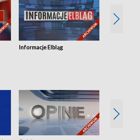
Informacje Elbląg
Wstaje nowy