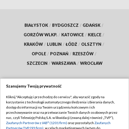
BIAŁYSTOK
/
BYDGOSZCZ
/
GDAŃSK
/
GORZÓW WLKP.
/
KATOWICE
/
KIELCE
/
KRAKÓW
/
LUBLIN
/
ŁÓDŹ
/
OLSZTYN
/
OPOLE
/
POZNAŃ
/
RZESZÓW
/
SZCZECIN
/
WARSZAWA
/
WROCŁAW
Szanujemy Twoją prywatność
Dołącz do nas:
Kliknij "Akceptuję i przechodzę do serwisu", aby wyrazić zgody na
korzystanie z technologii automatycznego śledzenia i zbierania danych,
TVP
dostęp do informacji na Twoim urządzeniu końcowym i ich
Abonament TVP
przechowywanie oraz na przetwarzanie Twoich danych osobowych przez
Regulamin TVP
nas, czyli Telewizję Polską S.A. w likwidacji (zwaną dalej również „TVP”),
Emisja w TVP
Zaufanych Partnerów z IAB* (1201 firm)
oraz pozostałych
Zaufanych
Polityka prywatności
Partnerów TVP (93 firm)
, w celach marketingowych (w tym do