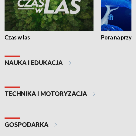
Czas w las
Pora na przyr
NAUKA I EDUKACJA
TECHNIKA I MOTORYZACJA
GOSPODARKA