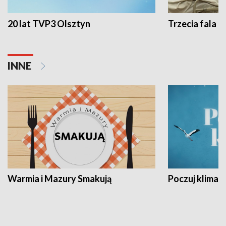
20 lat TVP3 Olsztyn
Trzecia fala -
INNE
Warmia i Mazury Smakują
Poczuj klimat