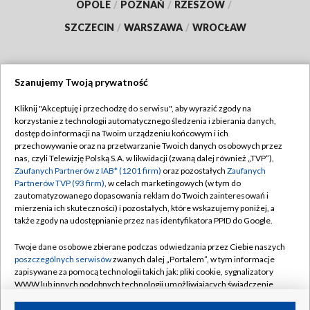
OPOLE
/
POZNAŃ
/
RZESZÓW
/
SZCZECIN
/
WARSZAWA
/
WROCŁAW
Szanujemy Twoją prywatność
Dołącz do nas:
Kliknij "Akceptuję i przechodzę do serwisu", aby wyrazić zgody na
korzystanie z technologii automatycznego śledzenia i zbierania danych,
TVP
dostęp do informacji na Twoim urządzeniu końcowym i ich
Abonament TVP
przechowywanie oraz na przetwarzanie Twoich danych osobowych przez
Regulamin TVP
nas, czyli Telewizję Polską S.A. w likwidacji (zwaną dalej również „TVP”),
Emisja w TVP
Polityka prywatności
Zaufanych Partnerów z IAB* (1201 firm)
oraz pozostałych
Zaufanych
Partnerów TVP (93 firm)
, w celach marketingowych (w tym do
Centrum informacji TVP
Moje zgody
zautomatyzowanego dopasowania reklam do Twoich zainteresowań i
mierzenia ich skuteczności) i pozostałych, które wskazujemy poniżej, a
Naziemna Telewizja Cyfrowa
Pomoc
także zgody na udostępnianie przez nas identyfikatora PPID do Google.
Sklep TVP
Biuro reklamy
Twoje dane osobowe zbierane podczas odwiedzania przez Ciebie naszych
Rada Programowa
Kontakt
poszczególnych serwisów
zwanych dalej „Portalem”, w tym informacje
zapisywane za pomocą technologii takich jak: pliki cookie, sygnalizatory
System NOS
WWW lub innych podobnych technologii umożliwiających świadczenie
dopasowanych i bezpiecznych usług, personalizację treści oraz reklam,
Informacje o nadawcy
Kanały
udostępnianie funkcji mediów społecznościowych oraz analizowanie