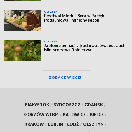
OLSZTYN
Festiwal Miodu i Sera w Pasłęku.
Podsumowali miniony sezon
OLSZTYN
Jabłonie uginają się od owoców. Jest apel
Ministerstwa Rolnictwa
ZOBACZ WIĘCEJ
BIAŁYSTOK
/
BYDGOSZCZ
/
GDAŃSK
/
GORZÓW WLKP.
/
KATOWICE
/
KIELCE
/
KRAKÓW
/
LUBLIN
/
ŁÓDŹ
/
OLSZTYN
/