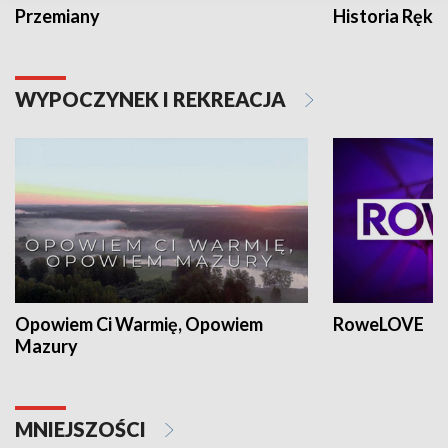
Przemiany
Historia Ręką
WYPOCZYNEK I REKREACJA
Opowiem Ci Warmię, Opowiem
RoweLOVE
Mazury
MNIEJSZOŚCI