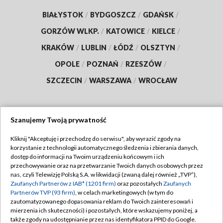
BIAŁYSTOK
/
BYDGOSZCZ
/
GDAŃSK
/
GORZÓW WLKP.
/
KATOWICE
/
KIELCE
/
KRAKÓW
/
LUBLIN
/
ŁÓDŹ
/
OLSZTYN
/
OPOLE
/
POZNAŃ
/
RZESZÓW
/
SZCZECIN
/
WARSZAWA
/
WROCŁAW
Szanujemy Twoją prywatność
Dołącz do nas:
Kliknij "Akceptuję i przechodzę do serwisu", aby wyrazić zgody na
korzystanie z technologii automatycznego śledzenia i zbierania danych,
TVP
dostęp do informacji na Twoim urządzeniu końcowym i ich
Abonament TVP
przechowywanie oraz na przetwarzanie Twoich danych osobowych przez
Regulamin TVP
nas, czyli Telewizję Polską S.A. w likwidacji (zwaną dalej również „TVP”),
Emisja w TVP
Zaufanych Partnerów z IAB* (1201 firm)
oraz pozostałych
Zaufanych
Polityka prywatności
Partnerów TVP (93 firm)
, w celach marketingowych (w tym do
Centrum informacji TVP
Moje zgody
zautomatyzowanego dopasowania reklam do Twoich zainteresowań i
mierzenia ich skuteczności) i pozostałych, które wskazujemy poniżej, a
Naziemna Telewizja Cyfrowa
Pomoc
także zgody na udostępnianie przez nas identyfikatora PPID do Google.