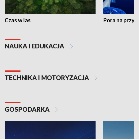
Czas w las
Pora na przyr
NAUKA I EDUKACJA
TECHNIKA I MOTORYZACJA
GOSPODARKA