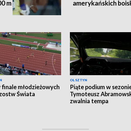
00 m
amerykańskich bois
N
OLSZTYN
 finale młodzieżowych
Piąte podium w sezonie
zostw Świata
Tymoteusz Abramowski
zwalnia tempa