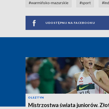
#warmińsko-mazurskie
#sport
#in
UDOSTĘPNIJ NA FACEBOOKU
OLSZTYN
Mistrzostwa świata juniorów. Zło