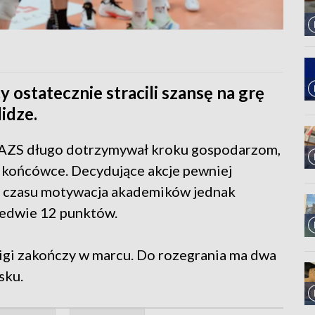
 ostatecznie stracili szansę na grę
idze.
 AZS długo dotrzymywał kroku gospodarzom,
w końcówce. Decydujące akcje pewniej
em czasu motywacja akademików jednak
aledwie 12 punktów.
ligi zakończy w marcu. Do rozegrania ma dwa
sku.