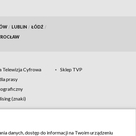
KÓW
/
LUBLIN
/
ŁÓDŹ
/
ROCŁAW
 Telewizja Cyfrowa
Sklep TVP
la prasy
tograficzny
sing (znaki)
klamy
Kontakt
rania danych, dostęp do informacji na Twoim urządzeniu