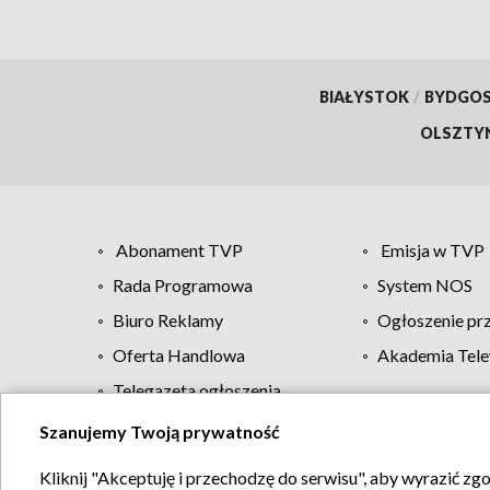
BIAŁYSTOK
/
BYDGO
OLSZTY
Abonament TVP
Emisja w TVP
Rada Programowa
System NOS
Biuro Reklamy
Ogłoszenie pr
Oferta Handlowa
Akademia Tele
Telegazeta ogłoszenia
Szanujemy Twoją prywatność
Regulamin TVP
Kliknij "Akceptuję i przechodzę do serwisu", aby wyrazić zg