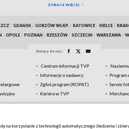
ZOBACZ WIĘCEJ
SZCZ
/
GDAŃSK
/
GORZÓW WLKP.
/
KATOWICE
/
KIELCE
/
KRA
N
/
OPOLE
/
POZNAŃ
/
RZESZÓW
/
SZCZECIN
/
WARSZAWA
/
W
Dołącz do nas:
Centrum informacji TVP
Naziemna
Informacje o nadawcy
Program d
zetargowe
Zgłoś program (ROPAT)
Serwis fo
wizyjna
Kariera w TVP
Merchandi
Polityka prywatności
Moje zgody
Pomoc
Biuro re
ody na korzystanie z technologii automatycznego śledzenia i zbie