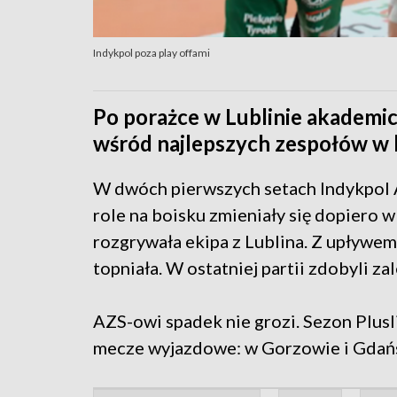
Indykpol poza play offami
Po porażce w Lublinie akademicy
wśród najlepszych zespołów w l
W dwóch pierwszych setach Indykpol
role na boisku zmieniały się dopiero 
rozgrywała ekipa z Lublina. Z upływ
topniała. W ostatniej partii zdobyli z
AZS-owi spadek nie grozi. Sezon Plus
mecze wyjazdowe: w Gorzowie i Gdań