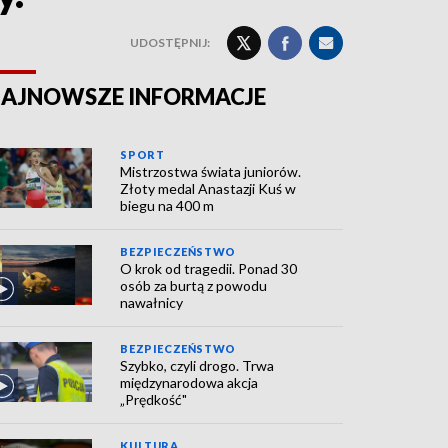
UDOSTĘPNIJ:
AJNOWSZE INFORMACJE
SPORT
Mistrzostwa świata juniorów.
Złoty medal Anastazji Kuś w
biegu na 400 m
BEZPIECZEŃSTWO
O krok od tragedii. Ponad 30
osób za burtą z powodu
nawałnicy
BEZPIECZEŃSTWO
Szybko, czyli drogo. Trwa
międzynarodowa akcja
„Prędkość"
KULTURA