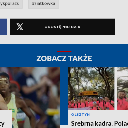
dykpol azs
#siatkówka
UDOSTĘPNIJ NA X
ZOBACZ TAKŻE
OLSZTYN
ty
Srebrna kadra. Pola