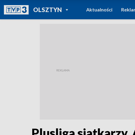
POWRÓT DO
OLSZTYN
Aktualności
Rekla
TVP REGIONY
Plusliga siatkarzy.