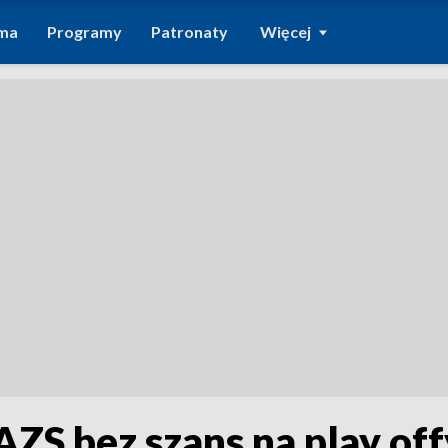
ma
Programy
Patronaty
Więcej
 AZS bez szans na play off