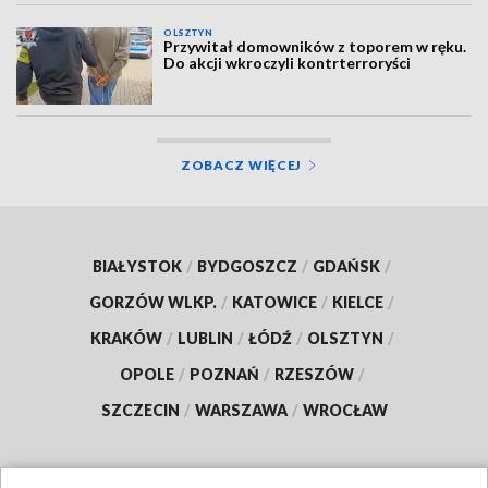
OLSZTYN
Przywitał domowników z toporem w ręku.
Do akcji wkroczyli kontrterroryści
ZOBACZ WIĘCEJ
BIAŁYSTOK
/
BYDGOSZCZ
/
GDAŃSK
/
GORZÓW WLKP.
/
KATOWICE
/
KIELCE
/
KRAKÓW
/
LUBLIN
/
ŁÓDŹ
/
OLSZTYN
/
OPOLE
/
POZNAŃ
/
RZESZÓW
/
SZCZECIN
/
WARSZAWA
/
WROCŁAW