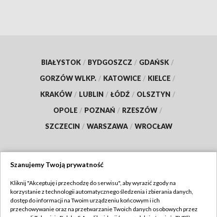
BIAŁYSTOK
/
BYDGOSZCZ
/
GDAŃSK
/
GORZÓW WLKP.
/
KATOWICE
/
KIELCE
/
KRAKÓW
/
LUBLIN
/
ŁÓDŹ
/
OLSZTYN
/
OPOLE
/
POZNAŃ
/
RZESZÓW
/
SZCZECIN
/
WARSZAWA
/
WROCŁAW
Szanujemy Twoją prywatność
Dołącz do nas:
Kliknij "Akceptuję i przechodzę do serwisu", aby wyrazić zgody na
korzystanie z technologii automatycznego śledzenia i zbierania danych,
TVP
dostęp do informacji na Twoim urządzeniu końcowym i ich
Abonament TVP
przechowywanie oraz na przetwarzanie Twoich danych osobowych przez
Regulamin TVP