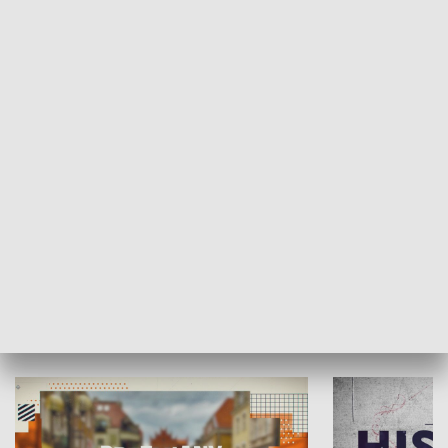
SPOŁECZEŃSTWO
Moje miejsce
Winda region
HISTORIA