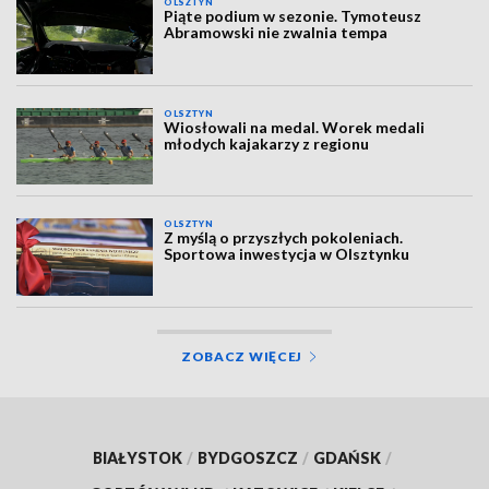
OLSZTYN
Piąte podium w sezonie. Tymoteusz
Abramowski nie zwalnia tempa
OLSZTYN
Wiosłowali na medal. Worek medali
młodych kajakarzy z regionu
OLSZTYN
Z myślą o przyszłych pokoleniach.
Sportowa inwestycja w Olsztynku
ZOBACZ WIĘCEJ
BIAŁYSTOK
/
BYDGOSZCZ
/
GDAŃSK
/