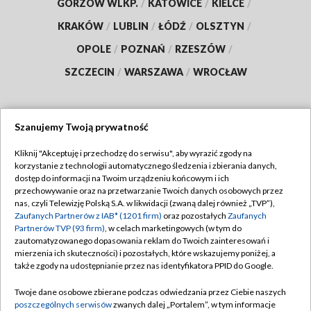
GORZÓW WLKP.
/
KATOWICE
/
KIELCE
/
KRAKÓW
/
LUBLIN
/
ŁÓDŹ
/
OLSZTYN
/
OPOLE
/
POZNAŃ
/
RZESZÓW
/
SZCZECIN
/
WARSZAWA
/
WROCŁAW
Szanujemy Twoją prywatność
Dołącz do nas:
Kliknij "Akceptuję i przechodzę do serwisu", aby wyrazić zgody na
korzystanie z technologii automatycznego śledzenia i zbierania danych,
TVP
dostęp do informacji na Twoim urządzeniu końcowym i ich
Abonament TVP
przechowywanie oraz na przetwarzanie Twoich danych osobowych przez
Regulamin TVP
nas, czyli Telewizję Polską S.A. w likwidacji (zwaną dalej również „TVP”),
Emisja w TVP
Polityka prywatności
Zaufanych Partnerów z IAB* (1201 firm)
oraz pozostałych
Zaufanych
Partnerów TVP (93 firm)
, w celach marketingowych (w tym do
Centrum informacji TVP
Moje zgody
zautomatyzowanego dopasowania reklam do Twoich zainteresowań i
mierzenia ich skuteczności) i pozostałych, które wskazujemy poniżej, a
Naziemna Telewizja Cyfrowa
Pomoc
także zgody na udostępnianie przez nas identyfikatora PPID do Google.
Sklep TVP
Biuro reklamy
Twoje dane osobowe zbierane podczas odwiedzania przez Ciebie naszych
Rada Programowa
Kontakt
poszczególnych serwisów
zwanych dalej „Portalem”, w tym informacje