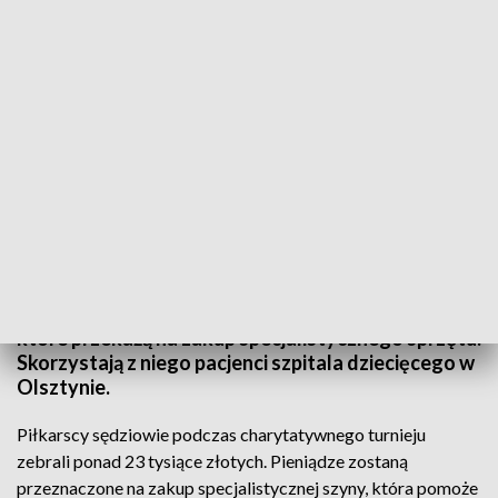
Turniej charytatywny sędziów
Piłkarscy sędziowie po raz kolejny pokazali, że
pomaganie weszło im w krew. Podczas
charytatywnego turnieju zebrali ponad 20 tys. zł,
które przekażą na zakup specjalistycznego sprzętu.
Skorzystają z niego pacjenci szpitala dziecięcego w
Olsztynie.
Piłkarscy sędziowie podczas charytatywnego turnieju
zebrali ponad 23 tysiące złotych. Pieniądze zostaną
przeznaczone na zakup specjalistycznej szyny, która pomoże