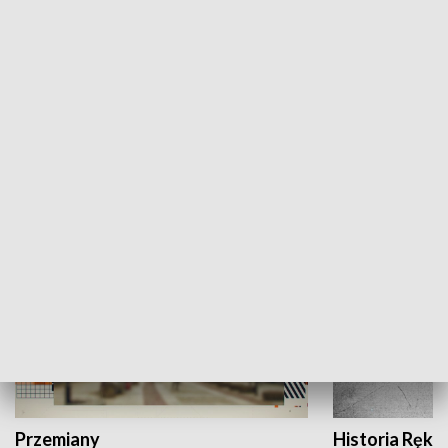
Moje miejsce
Winda region
HISTORIA
Przemiany
Historia Ręką