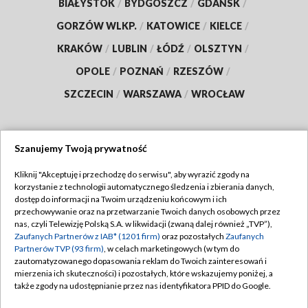
BIAŁYSTOK
/
BYDGOSZCZ
/
GDAŃSK
/
GORZÓW WLKP.
/
KATOWICE
/
KIELCE
/
KRAKÓW
/
LUBLIN
/
ŁÓDŹ
/
OLSZTYN
/
OPOLE
/
POZNAŃ
/
RZESZÓW
/
SZCZECIN
/
WARSZAWA
/
WROCŁAW
Szanujemy Twoją prywatność
Dołącz do nas:
Kliknij "Akceptuję i przechodzę do serwisu", aby wyrazić zgody na
korzystanie z technologii automatycznego śledzenia i zbierania danych,
TVP
dostęp do informacji na Twoim urządzeniu końcowym i ich
Abonament TVP
przechowywanie oraz na przetwarzanie Twoich danych osobowych przez
Regulamin TVP
nas, czyli Telewizję Polską S.A. w likwidacji (zwaną dalej również „TVP”),
Emisja w TVP
Zaufanych Partnerów z IAB* (1201 firm)
oraz pozostałych
Zaufanych
Polityka prywatności
Partnerów TVP (93 firm)
, w celach marketingowych (w tym do
Centrum informacji TVP
Moje zgody
zautomatyzowanego dopasowania reklam do Twoich zainteresowań i
mierzenia ich skuteczności) i pozostałych, które wskazujemy poniżej, a
Naziemna Telewizja Cyfrowa
Pomoc
także zgody na udostępnianie przez nas identyfikatora PPID do Google.
Sklep TVP
Biuro reklamy