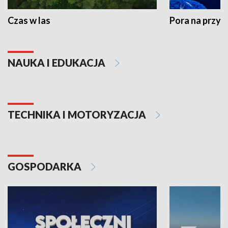
Czas w las
Pora na przyr
NAUKA I EDUKACJA
TECHNIKA I MOTORYZACJA
GOSPODARKA