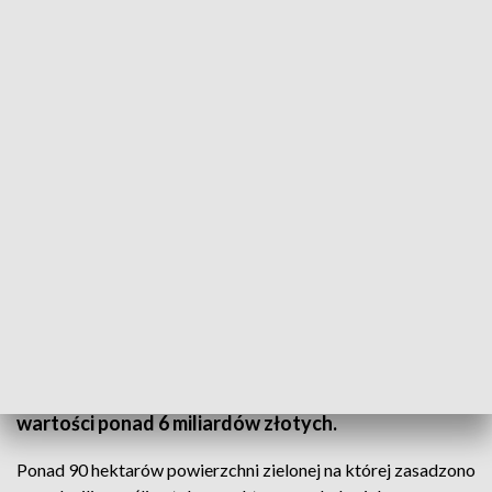
Wnioski o pożyczki na zieloną transformację podpisały samorządy Szczytna i
Ostródy
2 samorządy z naszego regionu - Ostróda i
Szczytno - podpisały umowę na, mówiąc ogólnie -
zazielenienie się. Dostaną pożyczki, które będą
wspierały zrównoważony rozwój miast. Ostróda i
Szczytno idą śladem innych samorządów, które
podpisały umowy na zieloną transformację o
wartości ponad 6 miliardów złotych.
Ponad 90 hektarów powierzchni zielonej na której zasadzono