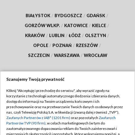
BIAŁYSTOK
/
BYDGOSZCZ
/
GDAŃSK
/
GORZÓW WLKP.
/
KATOWICE
/
KIELCE
/
KRAKÓW
/
LUBLIN
/
ŁÓDŹ
/
OLSZTYN
/
OPOLE
/
POZNAŃ
/
RZESZÓW
/
SZCZECIN
/
WARSZAWA
/
WROCŁAW
Szanujemy Twoją prywatność
Dołącz do nas:
Kliknij "Akceptuję i przechodzę do serwisu", aby wyrazić zgody na
korzystanie z technologii automatycznego śledzenia i zbierania danych,
TVP
dostęp do informacji na Twoim urządzeniu końcowym i ich
Abonament TVP
przechowywanie oraz na przetwarzanie Twoich danych osobowych przez
Regulamin TVP
nas, czyli Telewizję Polską S.A. w likwidacji (zwaną dalej również „TVP”),
Emisja w TVP
Polityka prywatności
Zaufanych Partnerów z IAB* (1201 firm)
oraz pozostałych
Zaufanych
Partnerów TVP (93 firm)
, w celach marketingowych (w tym do
Centrum informacji TVP
Moje zgody
zautomatyzowanego dopasowania reklam do Twoich zainteresowań i
mierzenia ich skuteczności) i pozostałych, które wskazujemy poniżej, a