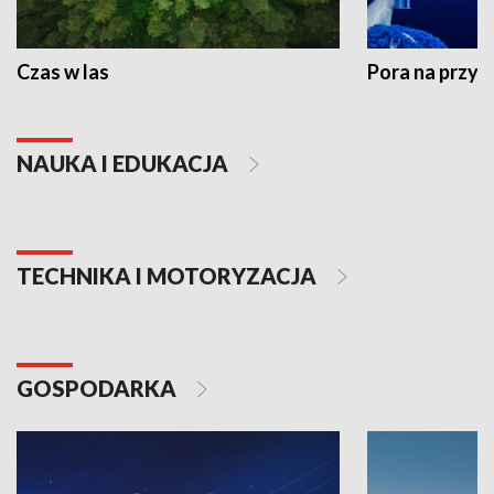
Czas w las
Pora na przyr
NAUKA I EDUKACJA
TECHNIKA I MOTORYZACJA
GOSPODARKA