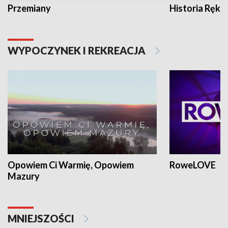
Przemiany
Historia Ręką
WYPOCZYNEK I REKREACJA
Opowiem Ci Warmię, Opowiem
RoweLOVE
Mazury
MNIEJSZOŚCI