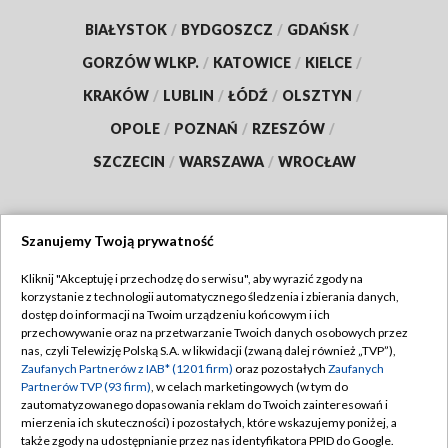
BIAŁYSTOK
/
BYDGOSZCZ
/
GDAŃSK
/
GORZÓW WLKP.
/
KATOWICE
/
KIELCE
/
KRAKÓW
/
LUBLIN
/
ŁÓDŹ
/
OLSZTYN
/
OPOLE
/
POZNAŃ
/
RZESZÓW
/
SZCZECIN
/
WARSZAWA
/
WROCŁAW
Szanujemy Twoją prywatność
Dołącz do nas:
Kliknij "Akceptuję i przechodzę do serwisu", aby wyrazić zgody na
korzystanie z technologii automatycznego śledzenia i zbierania danych,
TVP
dostęp do informacji na Twoim urządzeniu końcowym i ich
Abonament TVP
przechowywanie oraz na przetwarzanie Twoich danych osobowych przez
Regulamin TVP
nas, czyli Telewizję Polską S.A. w likwidacji (zwaną dalej również „TVP”),
Emisja w TVP
Zaufanych Partnerów z IAB* (1201 firm)
oraz pozostałych
Zaufanych
Polityka prywatności
Partnerów TVP (93 firm)
, w celach marketingowych (w tym do
Centrum informacji TVP
Moje zgody
zautomatyzowanego dopasowania reklam do Twoich zainteresowań i
mierzenia ich skuteczności) i pozostałych, które wskazujemy poniżej, a
Naziemna Telewizja Cyfrowa
Pomoc
także zgody na udostępnianie przez nas identyfikatora PPID do Google.