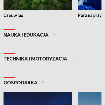
Czas w las
Pora na przyr
NAUKA I EDUKACJA
TECHNIKA I MOTORYZACJA
GOSPODARKA