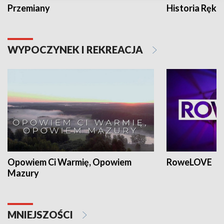
Przemiany
Historia Ręką
WYPOCZYNEK I REKREACJA
Opowiem Ci Warmię, Opowiem
RoweLOVE
Mazury
MNIEJSZOŚCI