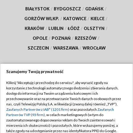
BIAŁYSTOK
/
BYDGOSZCZ
/
GDAŃSK
/
GORZÓW WLKP.
/
KATOWICE
/
KIELCE
/
KRAKÓW
/
LUBLIN
/
ŁÓDŹ
/
OLSZTYN
/
OPOLE
/
POZNAŃ
/
RZESZÓW
/
SZCZECIN
/
WARSZAWA
/
WROCŁAW
Szanujemy Twoją prywatność
Dołącz do nas:
Kliknij "Akceptuję i przechodzę do serwisu", aby wyrazić zgody na
korzystanie z technologii automatycznego śledzenia i zbierania danych,
TVP
dostęp do informacji na Twoim urządzeniu końcowym i ich
Abonament TVP
przechowywanie oraz na przetwarzanie Twoich danych osobowych przez
Regulamin TVP
nas, czyli Telewizję Polską S.A. w likwidacji (zwaną dalej również „TVP”),
Emisja w TVP
Zaufanych Partnerów z IAB* (1201 firm)
oraz pozostałych
Zaufanych
Polityka prywatności
Partnerów TVP (93 firm)
, w celach marketingowych (w tym do
Centrum informacji TVP
Moje zgody
zautomatyzowanego dopasowania reklam do Twoich zainteresowań i
mierzenia ich skuteczności) i pozostałych, które wskazujemy poniżej, a
Naziemna Telewizja Cyfrowa
Pomoc
także zgody na udostępnianie przez nas identyfikatora PPID do Google.