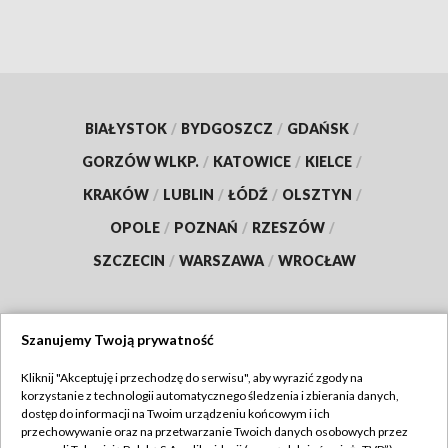
BIAŁYSTOK
/
BYDGOSZCZ
/
GDAŃSK
/
GORZÓW WLKP.
/
KATOWICE
/
KIELCE
/
KRAKÓW
/
LUBLIN
/
ŁÓDŹ
/
OLSZTYN
/
OPOLE
/
POZNAŃ
/
RZESZÓW
/
SZCZECIN
/
WARSZAWA
/
WROCŁAW
Szanujemy Twoją prywatność
Dołącz do nas:
Kliknij "Akceptuję i przechodzę do serwisu", aby wyrazić zgody na
korzystanie z technologii automatycznego śledzenia i zbierania danych,
TVP
dostęp do informacji na Twoim urządzeniu końcowym i ich
Abonament TVP
przechowywanie oraz na przetwarzanie Twoich danych osobowych przez
Regulamin TVP