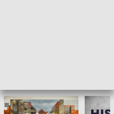
SPOŁECZEŃSTWO
Moje miejsce
Winda region
HISTORIA