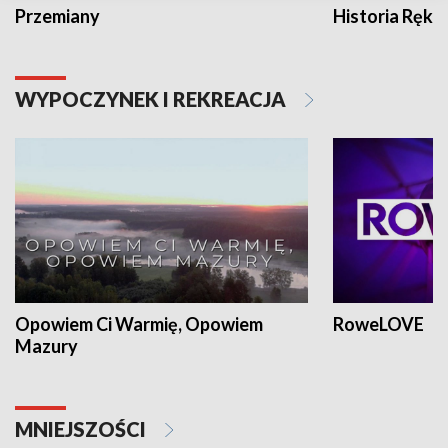
Przemiany
Historia Ręką
WYPOCZYNEK I REKREACJA
Opowiem Ci Warmię, Opowiem
RoweLOVE
Mazury
MNIEJSZOŚCI