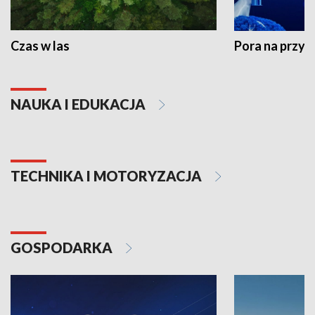
Czas w las
Pora na przyr
NAUKA I EDUKACJA
TECHNIKA I MOTORYZACJA
GOSPODARKA