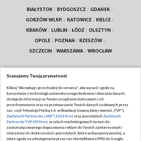
BIAŁYSTOK
/
BYDGOSZCZ
/
GDAŃSK
/
GORZÓW WLKP.
/
KATOWICE
/
KIELCE
/
KRAKÓW
/
LUBLIN
/
ŁÓDŹ
/
OLSZTYN
/
OPOLE
/
POZNAŃ
/
RZESZÓW
/
SZCZECIN
/
WARSZAWA
/
WROCŁAW
Szanujemy Twoją prywatność
Dołącz do nas:
Kliknij "Akceptuję i przechodzę do serwisu", aby wyrazić zgody na
korzystanie z technologii automatycznego śledzenia i zbierania danych,
TVP
dostęp do informacji na Twoim urządzeniu końcowym i ich
Abonament TVP
przechowywanie oraz na przetwarzanie Twoich danych osobowych przez
Regulamin TVP
nas, czyli Telewizję Polską S.A. w likwidacji (zwaną dalej również „TVP”),
Emisja w TVP
Zaufanych Partnerów z IAB* (1201 firm)
oraz pozostałych
Zaufanych
Polityka prywatności
Partnerów TVP (93 firm)
, w celach marketingowych (w tym do
Centrum informacji TVP
Moje zgody
zautomatyzowanego dopasowania reklam do Twoich zainteresowań i
mierzenia ich skuteczności) i pozostałych, które wskazujemy poniżej, a
Naziemna Telewizja Cyfrowa
Pomoc
także zgody na udostępnianie przez nas identyfikatora PPID do Google.