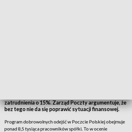
Związkowcy protestowali przed budynkami Poczty Polskiej.
Związkowcy z "Solidarności" protestowali w
dziewięciu miejscowościach Warmii i Mazur. Nie
podobają im się działania zarządu Poczty Polskiej,
które, ich zdaniem, prowadzą do likwidacji spółki.
Ma o tym świadczyć planowana redukcja
zatrudnienia o 15%. Zarząd Poczty argumentuje, że
bez tego nie da się poprawić sytuacji finansowej.
Program dobrowolnych odejść w Poczcie Polskiej obejmuje
ponad 8,5 tysiąca pracowników spółki. To w ocenie