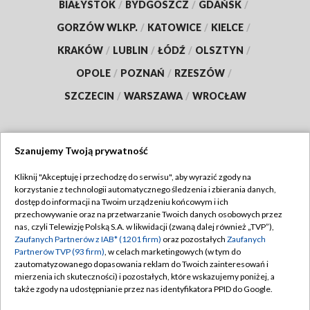
BIAŁYSTOK
/
BYDGOSZCZ
/
GDAŃSK
/
GORZÓW WLKP.
/
KATOWICE
/
KIELCE
/
KRAKÓW
/
LUBLIN
/
ŁÓDŹ
/
OLSZTYN
/
OPOLE
/
POZNAŃ
/
RZESZÓW
/
SZCZECIN
/
WARSZAWA
/
WROCŁAW
Szanujemy Twoją prywatność
Dołącz do nas:
Kliknij "Akceptuję i przechodzę do serwisu", aby wyrazić zgody na
korzystanie z technologii automatycznego śledzenia i zbierania danych,
TVP
dostęp do informacji na Twoim urządzeniu końcowym i ich
Abonament TVP
przechowywanie oraz na przetwarzanie Twoich danych osobowych przez
Regulamin TVP
nas, czyli Telewizję Polską S.A. w likwidacji (zwaną dalej również „TVP”),
Emisja w TVP
Polityka prywatności
Zaufanych Partnerów z IAB* (1201 firm)
oraz pozostałych
Zaufanych
Partnerów TVP (93 firm)
, w celach marketingowych (w tym do
Centrum informacji TVP
Moje zgody
zautomatyzowanego dopasowania reklam do Twoich zainteresowań i
mierzenia ich skuteczności) i pozostałych, które wskazujemy poniżej, a
Naziemna Telewizja Cyfrowa
Pomoc
także zgody na udostępnianie przez nas identyfikatora PPID do Google.
Sklep TVP
Biuro reklamy