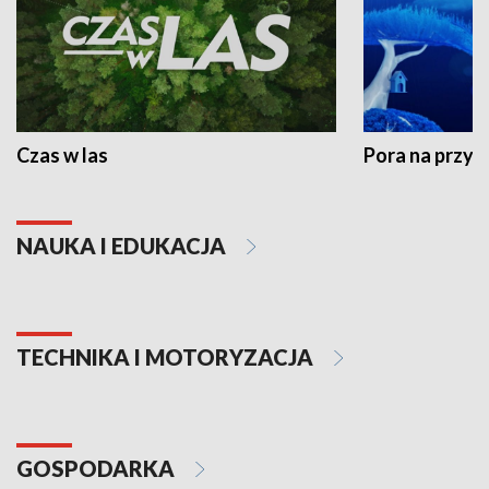
Czas w las
Pora na przyr
NAUKA I EDUKACJA
TECHNIKA I MOTORYZACJA
GOSPODARKA