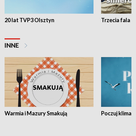
20 lat TVP3 Olsztyn
Trzecia fala -
INNE
Warmia i Mazury Smakują
Poczuj klimat