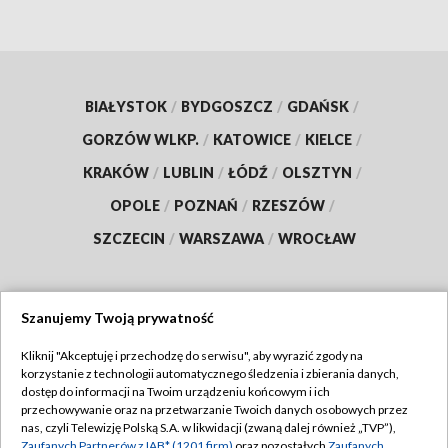
BIAŁYSTOK
/
BYDGOSZCZ
/
GDAŃSK
/
GORZÓW WLKP.
/
KATOWICE
/
KIELCE
/
KRAKÓW
/
LUBLIN
/
ŁÓDŹ
/
OLSZTYN
/
OPOLE
/
POZNAŃ
/
RZESZÓW
/
SZCZECIN
/
WARSZAWA
/
WROCŁAW
Szanujemy Twoją prywatność
Dołącz do nas:
Kliknij "Akceptuję i przechodzę do serwisu", aby wyrazić zgody na
korzystanie z technologii automatycznego śledzenia i zbierania danych,
TVP
dostęp do informacji na Twoim urządzeniu końcowym i ich
Abonament TVP
przechowywanie oraz na przetwarzanie Twoich danych osobowych przez
Regulamin TVP
nas, czyli Telewizję Polską S.A. w likwidacji (zwaną dalej również „TVP”),
Emisja w TVP
Zaufanych Partnerów z IAB* (1201 firm)
oraz pozostałych
Zaufanych
Polityka prywatności