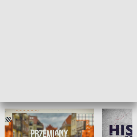
SPOŁECZEŃSTWO
Moje miejsce
Winda region
HISTORIA