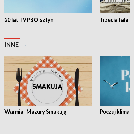
20 lat TVP3 Olsztyn
Trzecia fala -
INNE
Warmia i Mazury Smakują
Poczuj klimat