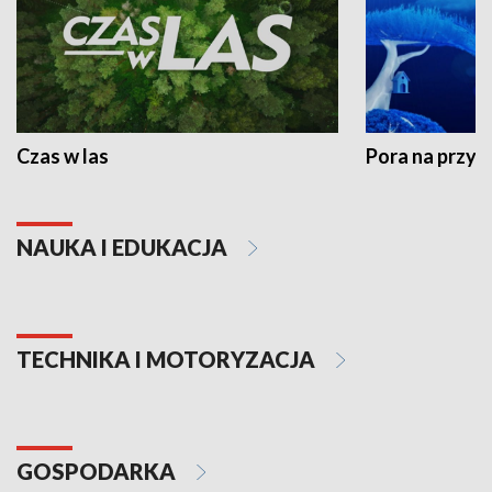
Czas w las
Pora na przyr
NAUKA I EDUKACJA
TECHNIKA I MOTORYZACJA
GOSPODARKA