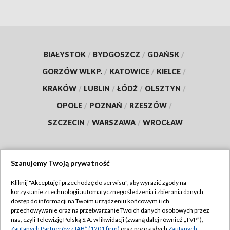
BIAŁYSTOK
/
BYDGOSZCZ
/
GDAŃSK
/
GORZÓW WLKP.
/
KATOWICE
/
KIELCE
/
KRAKÓW
/
LUBLIN
/
ŁÓDŹ
/
OLSZTYN
/
OPOLE
/
POZNAŃ
/
RZESZÓW
/
SZCZECIN
/
WARSZAWA
/
WROCŁAW
Szanujemy Twoją prywatność
Dołącz do nas:
Kliknij "Akceptuję i przechodzę do serwisu", aby wyrazić zgody na
korzystanie z technologii automatycznego śledzenia i zbierania danych,
TVP
dostęp do informacji na Twoim urządzeniu końcowym i ich
Abonament TVP
przechowywanie oraz na przetwarzanie Twoich danych osobowych przez
Regulamin TVP
nas, czyli Telewizję Polską S.A. w likwidacji (zwaną dalej również „TVP”),
Emisja w TVP
Zaufanych Partnerów z IAB* (1201 firm)
oraz pozostałych
Zaufanych
Polityka prywatności