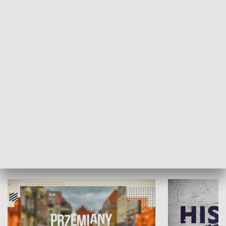
SPOŁECZEŃSTWO
Moje miejsce
Winda region
HISTORIA