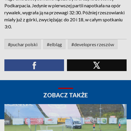
Podkarpacia. Jedynie w pierwszej partii napotkała na opór
rywalek, wygrała ją na przewagi 32:30. Później rzeszowianki
miały już z górki, zwyciężając do 20 i 18, w całym spotkaniu
3:0.
#puchar polski
#elbląg
#developres rzeszów
ZOBACZ TAKŻE