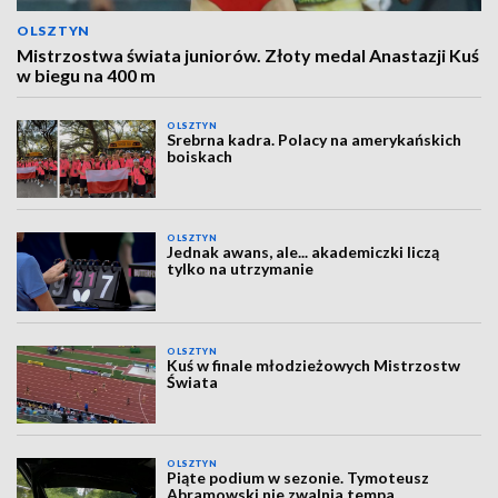
OLSZTYN
Mistrzostwa świata juniorów. Złoty medal Anastazji Kuś
w biegu na 400 m
OLSZTYN
Srebrna kadra. Polacy na amerykańskich
boiskach
OLSZTYN
Jednak awans, ale... akademiczki liczą
tylko na utrzymanie
OLSZTYN
Kuś w finale młodzieżowych Mistrzostw
Świata
OLSZTYN
Piąte podium w sezonie. Tymoteusz
Abramowski nie zwalnia tempa