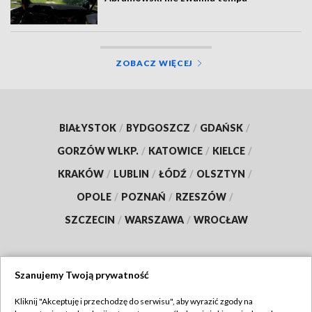
ZOBACZ WIĘCEJ
BIAŁYSTOK
/
BYDGOSZCZ
/
GDAŃSK
/
GORZÓW WLKP.
/
KATOWICE
/
KIELCE
/
KRAKÓW
/
LUBLIN
/
ŁÓDŹ
/
OLSZTYN
/
OPOLE
/
POZNAŃ
/
RZESZÓW
/
SZCZECIN
/
WARSZAWA
/
WROCŁAW
Szanujemy Twoją prywatność
Dołącz do nas:
Kliknij "Akceptuję i przechodzę do serwisu", aby wyrazić zgody na