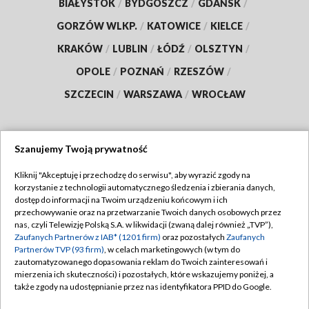
BIAŁYSTOK
/
BYDGOSZCZ
/
GDAŃSK
/
GORZÓW WLKP.
/
KATOWICE
/
KIELCE
/
KRAKÓW
/
LUBLIN
/
ŁÓDŹ
/
OLSZTYN
/
OPOLE
/
POZNAŃ
/
RZESZÓW
/
SZCZECIN
/
WARSZAWA
/
WROCŁAW
Szanujemy Twoją prywatność
Dołącz do nas:
Kliknij "Akceptuję i przechodzę do serwisu", aby wyrazić zgody na
korzystanie z technologii automatycznego śledzenia i zbierania danych,
TVP
dostęp do informacji na Twoim urządzeniu końcowym i ich
Abonament TVP
przechowywanie oraz na przetwarzanie Twoich danych osobowych przez
Regulamin TVP
nas, czyli Telewizję Polską S.A. w likwidacji (zwaną dalej również „TVP”),
Emisja w TVP
Zaufanych Partnerów z IAB* (1201 firm)
oraz pozostałych
Zaufanych
Polityka prywatności
Partnerów TVP (93 firm)
, w celach marketingowych (w tym do
Centrum informacji TVP
Moje zgody
zautomatyzowanego dopasowania reklam do Twoich zainteresowań i
mierzenia ich skuteczności) i pozostałych, które wskazujemy poniżej, a
Naziemna Telewizja Cyfrowa
Pomoc
także zgody na udostępnianie przez nas identyfikatora PPID do Google.
Sklep TVP
Biuro reklamy