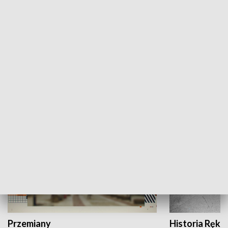
Moje miejsce
Winda region
HISTORIA
Przemiany
Historia Ręką