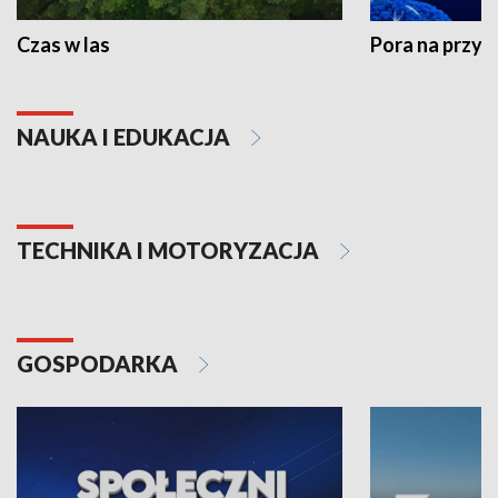
Czas w las
Pora na przyr
NAUKA I EDUKACJA
TECHNIKA I MOTORYZACJA
GOSPODARKA