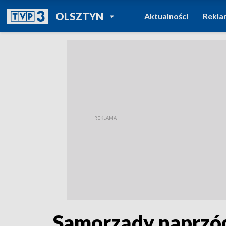
POWRÓT DO
OLSZTYN
Aktualności
Rekla
TVP REGIONY
Samorządy naprzód