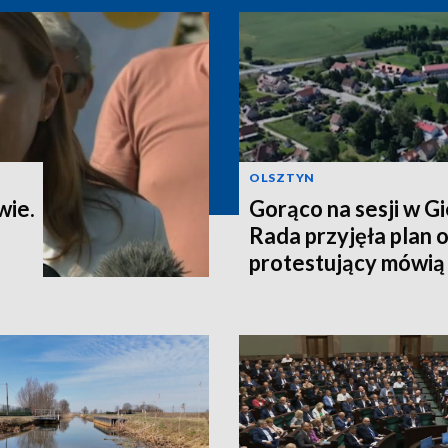
OLSZTYN
wie.
Gorąco na sesji w G
Rada przyjęła plan o
protestujący mówią o