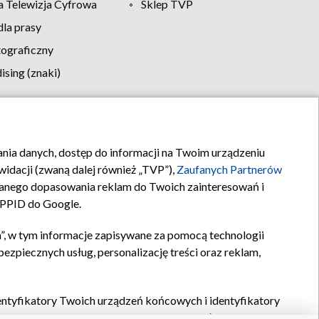
 Telewizja Cyfrowa
Sklep TVP
la prasy
tograficzny
sing (znaki)
klamy
Kontakt
rania danych, dostęp do informacji na Twoim urządzeniu
idacji (zwaną dalej również „TVP”),
Zaufanych Partnerów
anego dopasowania reklam do Twoich zainteresowań i
a PPID do Google.
”, w tym informacje zapisywane za pomocą technologii
zpiecznych usług, personalizację treści oraz reklam,
identyfikatory Twoich urządzeń końcowych i identyfikatory
P,
Zaufanych Partnerów z IAB
oraz pozostałych
Zaufanych