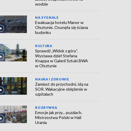
wodzie
NA SYGNALE
Ewakuacja hotelu Manor w
Olsztynie. Osunęła się ściana
budynku
KULTURA
Sprawdź „Widok z góry”.
Wystawa dzieł Stefana
Knappa w Galerii Sztuki BWA
w Olsztynie
NAUKA I ZDROWIE
Zamiast do przychodni, idą na
SOR. Wakacyjne oblężenie w
szpitalach
ROZRYWKA
Emocje jak przy... puzzlach.
Mistrzostwa Polski w Hali
Urania