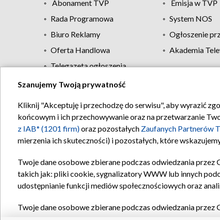
Abonament TVP
Emisja w TVP
Rada Programowa
System NOS
Biuro Reklamy
Ogłoszenie pr
Oferta Handlowa
Akademia Tele
Telegazeta ogłoszenia
Szanujemy Twoją prywatność
Regulamin TVP
Kliknij "Akceptuję i przechodzę do serwisu", aby wyrazić zg
końcowym i ich przechowywanie oraz na przetwarzanie Twoich
z IAB* (1201 firm)
oraz pozostałych
Zaufanych Partnerów T
mierzenia ich skuteczności) i pozostałych, które wskazujemy
Twoje dane osobowe zbierane podczas odwiedzania przez 
takich jak: pliki cookie, sygnalizatory WWW lub innych pod
udostępnianie funkcji mediów społecznościowych oraz anali
Twoje dane osobowe zbierane podczas odwiedzania przez 
plików cookie, informacje o Twoich wyszukiwaniach w serwi