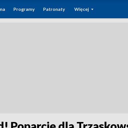
ma
Programy
Patronaty
Więcej
! Poparcie dla Trzaskow