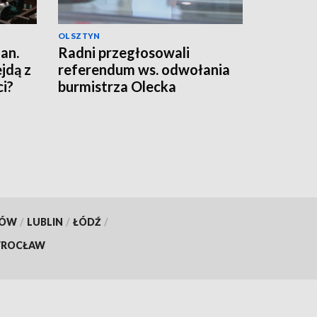
OLSZTYN
an.
Radni przegłosowali
jdą z
referendum ws. odwołania
i?
burmistrza Olecka
KÓW
/
LUBLIN
/
ŁÓDŹ
/
ROCŁAW