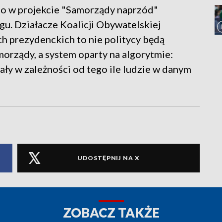
ego w projekcie "Samorządy naprzód"
gu. Działacze Koalicji Obywatelskiej
h prezydenckich to nie politycy będą
orządy, a system oparty na algorytmie:
y w zależności od tego ile ludzie w danym
UDOSTĘPNIJ NA X
ZOBACZ TAKŻE