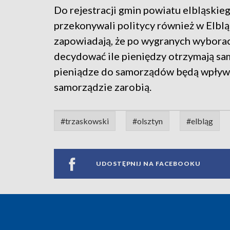
Do rejestracji gmin powiatu elbląski
przekonywali politycy również w Elblą
zapowiadają, że po wygranych wyborac
decydować ile pieniędzy otrzymają sam
pieniądze do samorządów będą wpływał
samorządzie zarobią.
#trzaskowski
#olsztyn
#elbląg
UDOSTĘPNIJ NA FACEBOOKU