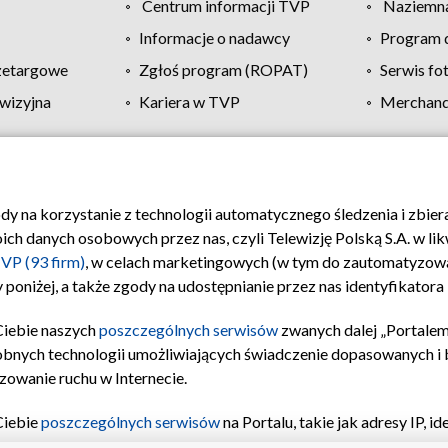
Centrum informacji TVP
Naziemna
Informacje o nadawcy
Program d
zetargowe
Zgłoś program (ROPAT)
Serwis fo
wizyjna
Kariera w TVP
Merchandi
Polityka prywatności
Moje zgody
Pomoc
Biuro re
ody na korzystanie z technologii automatycznego śledzenia i zbie
 danych osobowych przez nas, czyli Telewizję Polską S.A. w likw
VP (93 firm)
, w celach marketingowych (w tym do zautomatyzow
 poniżej, a także zgody na udostępnianie przez nas identyfikator
Ciebie naszych
poszczególnych serwisów
zwanych dalej „Portalem
obnych technologii umożliwiających świadczenie dopasowanych i be
zowanie ruchu w Internecie.
Ciebie
poszczególnych serwisów
na Portalu, takie jak adresy IP, 
sach Portalu czy historia odwiedzin będą przetwarzane przez TV