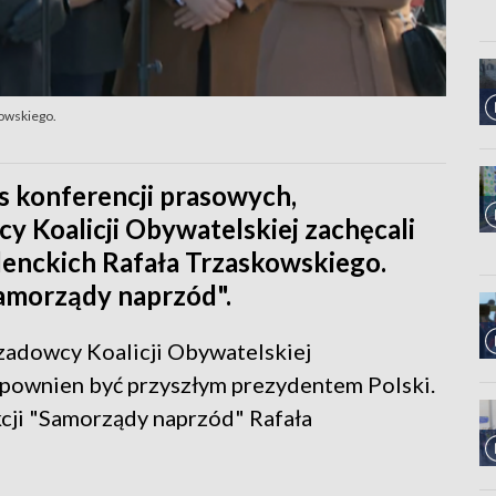
kowskiego.
s konferencji prasowych,
y Koalicji Obywatelskiej zachęcali
enckich Rafała Trzaskowskiego.
Samorządy naprzód".
zadowcy Koalicji Obywatelskiej
i pownien być przyszłym prezydentem Polski.
akcji "Samorządy naprzód" Rafała