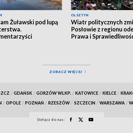
N
OLSZTYN
am Żuławski pod lupą
Wiatr politycznych zmi
terstwa.
Posłowie z regionu ode
mentarzyści
Prawa i Sprawiedliwośc
towali o redukcji
ków
ZOBACZ WIĘCEJ
SZCZ
/
GDAŃSK
/
GORZÓW WLKP.
/
KATOWICE
/
KIELCE
/
KRA
N
/
OPOLE
/
POZNAŃ
/
RZESZÓW
/
SZCZECIN
/
WARSZAWA
/
W
Dołącz do nas: