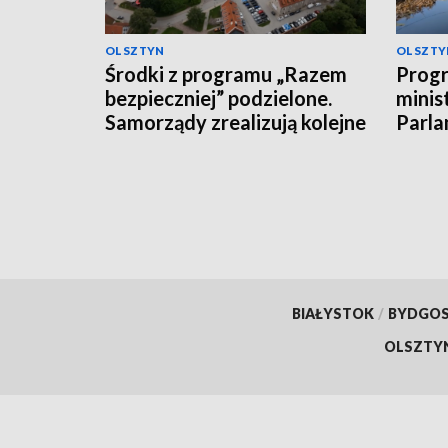
OLSZTYN
OLSZTY
Środki z programu „Razem
Progr
bezpieczniej” podzielone.
minis
Samorządy zrealizują kolejne
Parla
inwestycje
dysku
środ
BIAŁYSTOK
/
BYDGO
OLSZTY