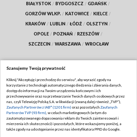
BIAŁYSTOK
/
BYDGOSZCZ
/
GDAŃSK
/
GORZÓW WLKP.
/
KATOWICE
/
KIELCE
/
KRAKÓW
/
LUBLIN
/
ŁÓDŹ
/
OLSZTYN
/
OPOLE
/
POZNAŃ
/
RZESZÓW
/
SZCZECIN
/
WARSZAWA
/
WROCŁAW
Szanujemy Twoją prywatność
Dołącz do nas:
Kliknij "Akceptuję i przechodzę do serwisu", aby wyrazić zgody na
korzystanie z technologii automatycznego śledzenia i zbierania danych,
TVP
dostęp do informacji na Twoim urządzeniu końcowym i ich
Abonament TVP
przechowywanie oraz na przetwarzanie Twoich danych osobowych przez
Regulamin TVP
nas, czyli Telewizję Polską S.A. w likwidacji (zwaną dalej również „TVP”),
Emisja w TVP
Polityka prywatności
Zaufanych Partnerów z IAB* (1201 firm)
oraz pozostałych
Zaufanych
Partnerów TVP (93 firm)
, w celach marketingowych (w tym do
Centrum informacji TVP
Moje zgody
zautomatyzowanego dopasowania reklam do Twoich zainteresowań i
mierzenia ich skuteczności) i pozostałych, które wskazujemy poniżej, a
Naziemna Telewizja Cyfrowa
Pomoc
także zgody na udostępnianie przez nas identyfikatora PPID do Google.
Sklep TVP