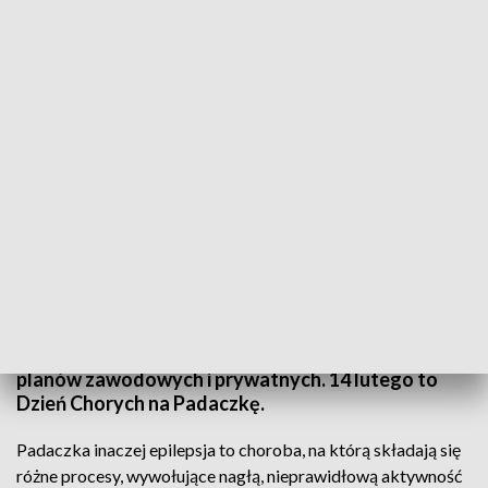
14 lutego. Dzień Chorych na Padaczkę
Padaczka – takie rozpoznanie rocznie w Polsce
słyszy około 27 tys. pacjentów. Coraz większą
grupę zdiagnozowanych stanowią osoby starsze –
po 65. roku życia. Wokół tej choroby narosło wiele
mitów, a faktem jest, że nie musi ona przekreślać
planów zawodowych i prywatnych. 14 lutego to
Dzień Chorych na Padaczkę.
Padaczka inaczej epilepsja to choroba, na którą składają się
różne procesy, wywołujące nagłą, nieprawidłową aktywność