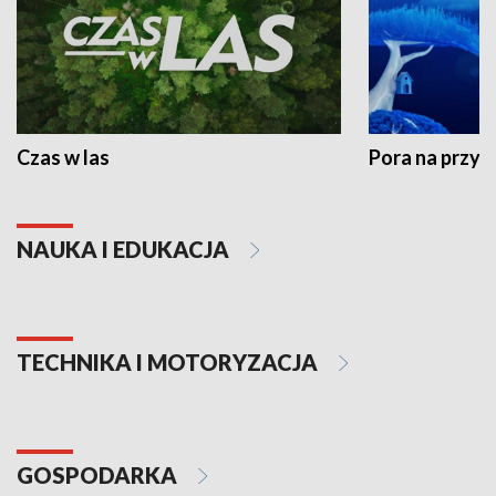
Czas w las
Pora na przyr
NAUKA I EDUKACJA
TECHNIKA I MOTORYZACJA
GOSPODARKA