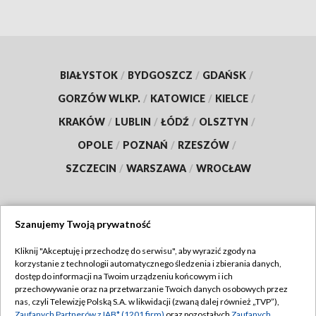
BIAŁYSTOK
/
BYDGOSZCZ
/
GDAŃSK
/
GORZÓW WLKP.
/
KATOWICE
/
KIELCE
/
KRAKÓW
/
LUBLIN
/
ŁÓDŹ
/
OLSZTYN
/
OPOLE
/
POZNAŃ
/
RZESZÓW
/
SZCZECIN
/
WARSZAWA
/
WROCŁAW
Szanujemy Twoją prywatność
Dołącz do nas:
Kliknij "Akceptuję i przechodzę do serwisu", aby wyrazić zgody na
korzystanie z technologii automatycznego śledzenia i zbierania danych,
TVP
dostęp do informacji na Twoim urządzeniu końcowym i ich
Abonament TVP
przechowywanie oraz na przetwarzanie Twoich danych osobowych przez
Regulamin TVP
nas, czyli Telewizję Polską S.A. w likwidacji (zwaną dalej również „TVP”),
Emisja w TVP
Zaufanych Partnerów z IAB* (1201 firm)
oraz pozostałych
Zaufanych
Polityka prywatności