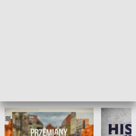
SPOŁECZEŃSTWO
Moje miejsce
Winda region
HISTORIA