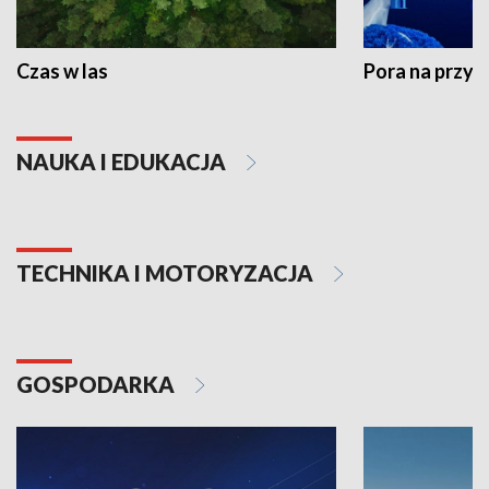
Czas w las
Pora na przyr
NAUKA I EDUKACJA
TECHNIKA I MOTORYZACJA
GOSPODARKA