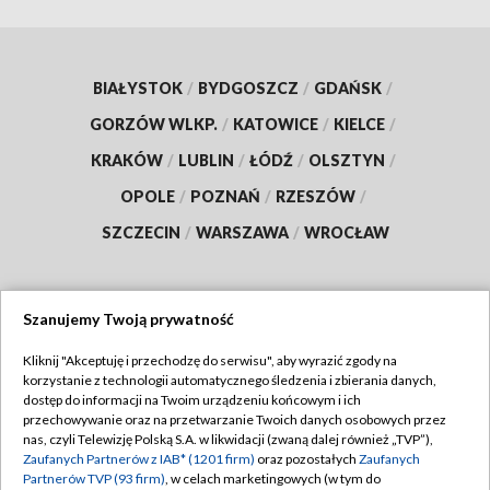
BIAŁYSTOK
/
BYDGOSZCZ
/
GDAŃSK
/
GORZÓW WLKP.
/
KATOWICE
/
KIELCE
/
KRAKÓW
/
LUBLIN
/
ŁÓDŹ
/
OLSZTYN
/
OPOLE
/
POZNAŃ
/
RZESZÓW
/
SZCZECIN
/
WARSZAWA
/
WROCŁAW
Szanujemy Twoją prywatność
Dołącz do nas:
Kliknij "Akceptuję i przechodzę do serwisu", aby wyrazić zgody na
korzystanie z technologii automatycznego śledzenia i zbierania danych,
TVP
dostęp do informacji na Twoim urządzeniu końcowym i ich
Abonament TVP
przechowywanie oraz na przetwarzanie Twoich danych osobowych przez
Regulamin TVP
nas, czyli Telewizję Polską S.A. w likwidacji (zwaną dalej również „TVP”),
Emisja w TVP
Polityka prywatności
Zaufanych Partnerów z IAB* (1201 firm)
oraz pozostałych
Zaufanych
Partnerów TVP (93 firm)
, w celach marketingowych (w tym do