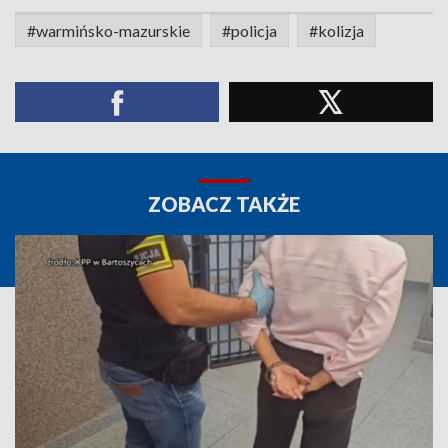
#warmińsko-mazurskie
#policja
#kolizja
ZOBACZ TAKŻE