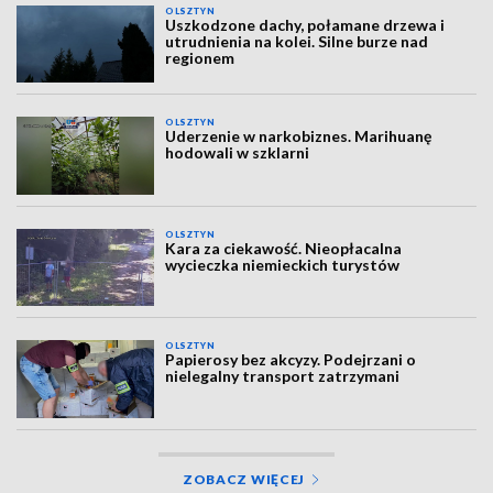
OLSZTYN
Uszkodzone dachy, połamane drzewa i
utrudnienia na kolei. Silne burze nad
regionem
OLSZTYN
Uderzenie w narkobiznes. Marihuanę
hodowali w szklarni
OLSZTYN
Kara za ciekawość. Nieopłacalna
wycieczka niemieckich turystów
OLSZTYN
Papierosy bez akcyzy. Podejrzani o
nielegalny transport zatrzymani
ZOBACZ WIĘCEJ