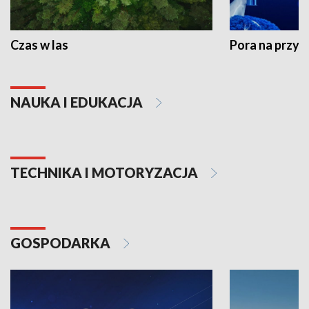
Czas w las
Pora na przyr
NAUKA I EDUKACJA
TECHNIKA I MOTORYZACJA
GOSPODARKA