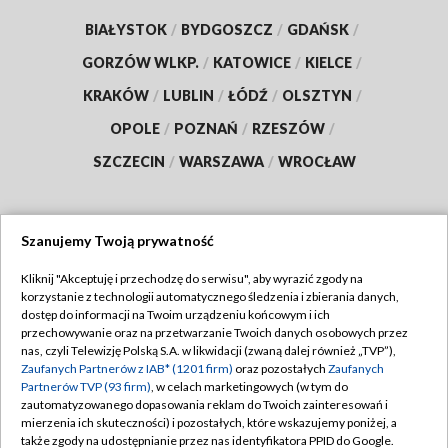
BIAŁYSTOK
/
BYDGOSZCZ
/
GDAŃSK
/
GORZÓW WLKP.
/
KATOWICE
/
KIELCE
/
KRAKÓW
/
LUBLIN
/
ŁÓDŹ
/
OLSZTYN
/
OPOLE
/
POZNAŃ
/
RZESZÓW
/
SZCZECIN
/
WARSZAWA
/
WROCŁAW
Szanujemy Twoją prywatność
Dołącz do nas:
Kliknij "Akceptuję i przechodzę do serwisu", aby wyrazić zgody na
korzystanie z technologii automatycznego śledzenia i zbierania danych,
TVP
dostęp do informacji na Twoim urządzeniu końcowym i ich
Abonament TVP
przechowywanie oraz na przetwarzanie Twoich danych osobowych przez
Regulamin TVP
nas, czyli Telewizję Polską S.A. w likwidacji (zwaną dalej również „TVP”),
Emisja w TVP
Zaufanych Partnerów z IAB* (1201 firm)
oraz pozostałych
Zaufanych
Polityka prywatności
Partnerów TVP (93 firm)
, w celach marketingowych (w tym do
Centrum informacji TVP
Moje zgody
zautomatyzowanego dopasowania reklam do Twoich zainteresowań i
mierzenia ich skuteczności) i pozostałych, które wskazujemy poniżej, a
Naziemna Telewizja Cyfrowa
Pomoc
także zgody na udostępnianie przez nas identyfikatora PPID do Google.