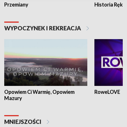
Przemiany
Historia Ręką
WYPOCZYNEK I REKREACJA
Opowiem Ci Warmię, Opowiem
RoweLOVE
Mazury
MNIEJSZOŚCI