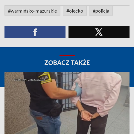
#warmińsko-mazurskie
#olecko
#policja
ZOBACZ TAKŻE