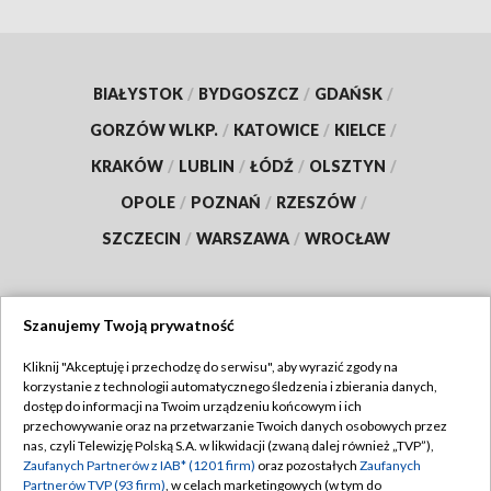
BIAŁYSTOK
/
BYDGOSZCZ
/
GDAŃSK
/
GORZÓW WLKP.
/
KATOWICE
/
KIELCE
/
KRAKÓW
/
LUBLIN
/
ŁÓDŹ
/
OLSZTYN
/
OPOLE
/
POZNAŃ
/
RZESZÓW
/
SZCZECIN
/
WARSZAWA
/
WROCŁAW
Szanujemy Twoją prywatność
Dołącz do nas:
Kliknij "Akceptuję i przechodzę do serwisu", aby wyrazić zgody na
korzystanie z technologii automatycznego śledzenia i zbierania danych,
TVP
dostęp do informacji na Twoim urządzeniu końcowym i ich
Abonament TVP
przechowywanie oraz na przetwarzanie Twoich danych osobowych przez
Regulamin TVP
nas, czyli Telewizję Polską S.A. w likwidacji (zwaną dalej również „TVP”),
Emisja w TVP
Polityka prywatności
Zaufanych Partnerów z IAB* (1201 firm)
oraz pozostałych
Zaufanych
Partnerów TVP (93 firm)
, w celach marketingowych (w tym do