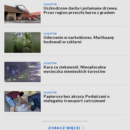
OLSZTYN
Uszkodzone dachy i połamane drzewa.
Przez region przeszły burze z gradem
OLSZTYN
Uderzenie w narkobiznes. Marihuanę
hodowali w szklarni
OLSZTYN
Kara za ciekawość. Nieopłacalna
wycieczka niemieckich turystów
OLSZTYN
Papierosy bez akcyzy. Podejrzani o
nielegalny transport zatrzymani
ZOBACZ WIĘCEJ