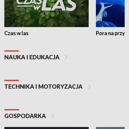
Czas w las
Pora na przyr
NAUKA I EDUKACJA
TECHNIKA I MOTORYZACJA
GOSPODARKA