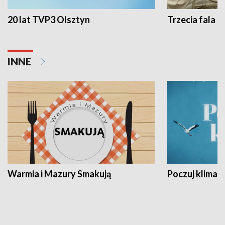
20 lat TVP3 Olsztyn
Trzecia fala -
INNE
Warmia i Mazury Smakują
Poczuj klimat