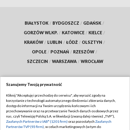
BIAŁYSTOK
/
BYDGOSZCZ
/
GDAŃSK
/
GORZÓW WLKP.
/
KATOWICE
/
KIELCE
/
KRAKÓW
/
LUBLIN
/
ŁÓDŹ
/
OLSZTYN
/
OPOLE
/
POZNAŃ
/
RZESZÓW
/
SZCZECIN
/
WARSZAWA
/
WROCŁAW
Szanujemy Twoją prywatność
Dołącz do nas:
Kliknij "Akceptuję i przechodzę do serwisu", aby wyrazić zgody na
korzystanie z technologii automatycznego śledzenia i zbierania danych,
TVP
dostęp do informacji na Twoim urządzeniu końcowym i ich
Abonament TVP
przechowywanie oraz na przetwarzanie Twoich danych osobowych przez
Regulamin TVP
nas, czyli Telewizję Polską S.A. w likwidacji (zwaną dalej również „TVP”),
Emisja w TVP
Zaufanych Partnerów z IAB* (1201 firm)
oraz pozostałych
Zaufanych
Polityka prywatności
Partnerów TVP (93 firm)
, w celach marketingowych (w tym do
Centrum informacji TVP