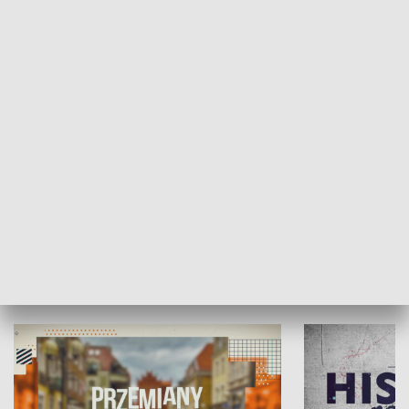
SPOŁECZEŃSTWO
Moje miejsce
Winda region
HISTORIA