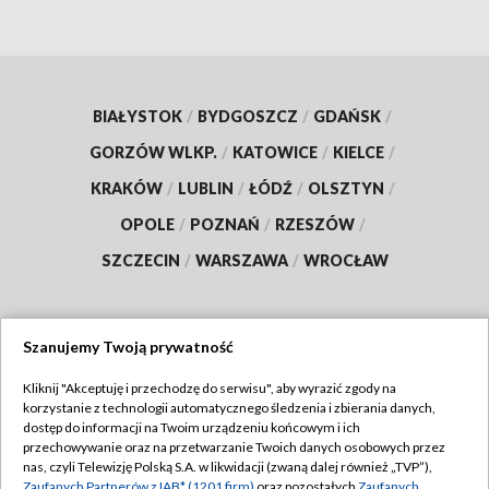
BIAŁYSTOK
/
BYDGOSZCZ
/
GDAŃSK
/
GORZÓW WLKP.
/
KATOWICE
/
KIELCE
/
KRAKÓW
/
LUBLIN
/
ŁÓDŹ
/
OLSZTYN
/
OPOLE
/
POZNAŃ
/
RZESZÓW
/
SZCZECIN
/
WARSZAWA
/
WROCŁAW
Szanujemy Twoją prywatność
Dołącz do nas:
Kliknij "Akceptuję i przechodzę do serwisu", aby wyrazić zgody na
korzystanie z technologii automatycznego śledzenia i zbierania danych,
TVP
dostęp do informacji na Twoim urządzeniu końcowym i ich
Abonament TVP
przechowywanie oraz na przetwarzanie Twoich danych osobowych przez
Regulamin TVP
nas, czyli Telewizję Polską S.A. w likwidacji (zwaną dalej również „TVP”),
Emisja w TVP
Zaufanych Partnerów z IAB* (1201 firm)
oraz pozostałych
Zaufanych
Polityka prywatności