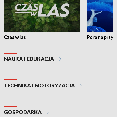
Czas w las
Pora na przyr
NAUKA I EDUKACJA
TECHNIKA I MOTORYZACJA
GOSPODARKA