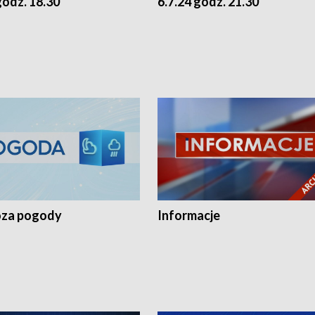
godz. 18.30
6.7.24 godz. 21.30
za pogody
Informacje