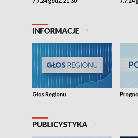
7.7.24 godz. 21.30
7.7.24 
INFORMACJE
Głos Regionu
Progno
PUBLICYSTYKA