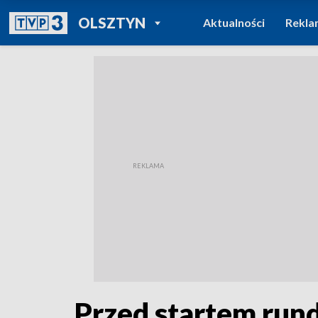
POWRÓT DO
OLSZTYN
Aktualności
Rekla
TVP REGIONY
Przed startem rund