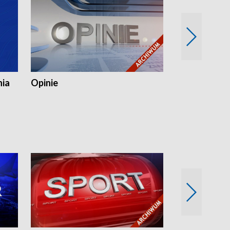
nia
Opinie
Opinie Elblą