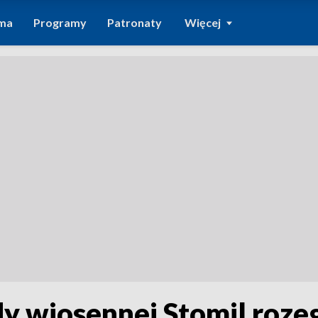
ma
Programy
Patronaty
Więcej
y wiosennej Stomil rozeg