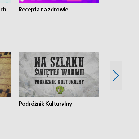
ach
Recepta na zdrowie
Wybieram z
Podróżnik Kulturalny
Okolice Szla