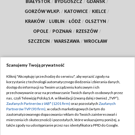
BIAŁYSTOK
/
BYDGOSZCZ
/
GDAŃSK
/
GORZÓW WLKP.
/
KATOWICE
/
KIELCE
/
KRAKÓW
/
LUBLIN
/
ŁÓDŹ
/
OLSZTYN
/
OPOLE
/
POZNAŃ
/
RZESZÓW
/
SZCZECIN
/
WARSZAWA
/
WROCŁAW
Szanujemy Twoją prywatność
Dołącz do nas:
Kliknij "Akceptuję i przechodzę do serwisu", aby wyrazić zgody na
korzystanie z technologii automatycznego śledzenia i zbierania danych,
TVP
dostęp do informacji na Twoim urządzeniu końcowym i ich
Abonament TVP
przechowywanie oraz na przetwarzanie Twoich danych osobowych przez
Regulamin TVP
nas, czyli Telewizję Polską S.A. w likwidacji (zwaną dalej również „TVP”),
Emisja w TVP
Zaufanych Partnerów z IAB* (1201 firm)
oraz pozostałych
Zaufanych
Polityka prywatności
Partnerów TVP (93 firm)
, w celach marketingowych (w tym do
Centrum informacji TVP
Moje zgody
zautomatyzowanego dopasowania reklam do Twoich zainteresowań i
mierzenia ich skuteczności) i pozostałych, które wskazujemy poniżej, a
Naziemna Telewizja Cyfrowa
Pomoc
także zgody na udostępnianie przez nas identyfikatora PPID do Google.
Sklep TVP
Biuro reklamy