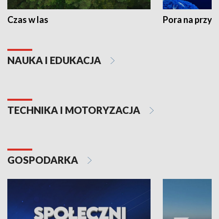
Czas w las
Pora na przyr
NAUKA I EDUKACJA
TECHNIKA I MOTORYZACJA
GOSPODARKA