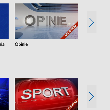
nia
Opinie
Opinie Elblą