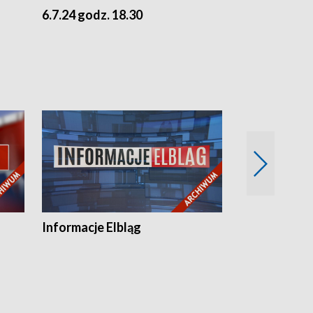
6.7.24 godz. 18.30
5.7.24 godz. 
Informacje Elbląg
Wstaje nowy