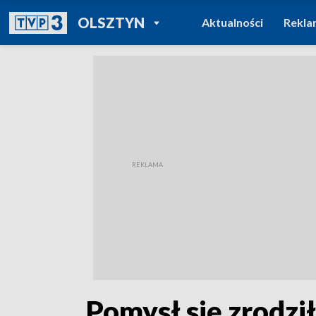
POWRÓT DO
OLSZTYN
Aktualności
Rekla
TVP REGIONY
„Pomysł się zrodzi