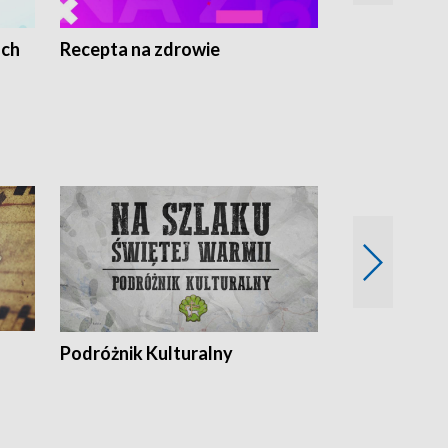
ach
Recepta na zdrowie
Wybieram z
Podróżnik Kulturalny
Okolice Szla