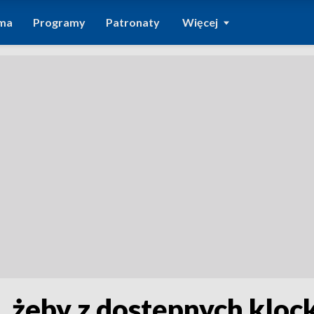
ma
Programy
Patronaty
Więcej
ł, żeby z dostępnych klo