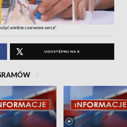
łożyć wielkie czerwone serce”
UDOSTĘPNIJ NA X
OGRAMÓW