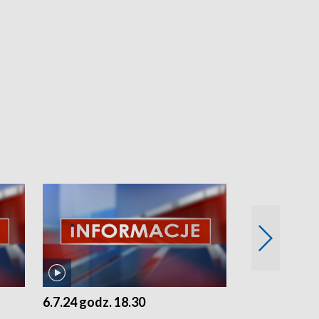
6.7.24 godz. 18.30
5.7.24 godz. 