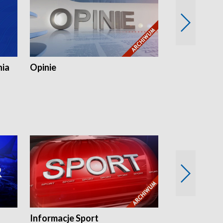
nia
Opinie
Opinie Elblą
Informacje Sport
Flesz sport