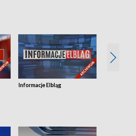
Informacje Elbląg
Wstaje nowy