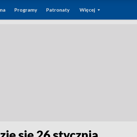
ma
Programy
Patronaty
Więcej
e się 26 stycznia