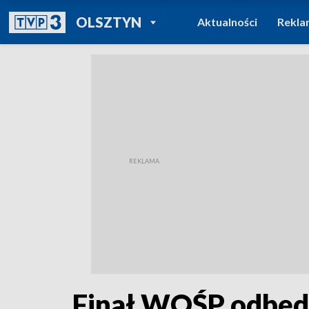
POWRÓT DO
OLSZTYN
Aktualności
Rekla
TVP REGIONY
Finał WOŚP odbędzi