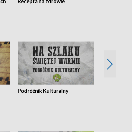
ach
Recepta na zdrowie
Wybieram z
Podróżnik Kulturalny
Okolice Szla