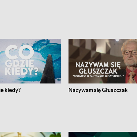
e kiedy?
Nazywam się Głuszczak